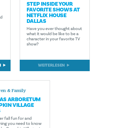
STEP INSIDE YOUR
FAVORITE SHOWS AT
NETFLIX HOUSE
nd
DALLAS
Have you ever thought about
what it would be like to be a
character in your favorite TV
show?
N
WEITERLESEN
ren & Family
LAS ARBORETUM
KIN VILLAGE
5
r fall fun for and
hing you need to know