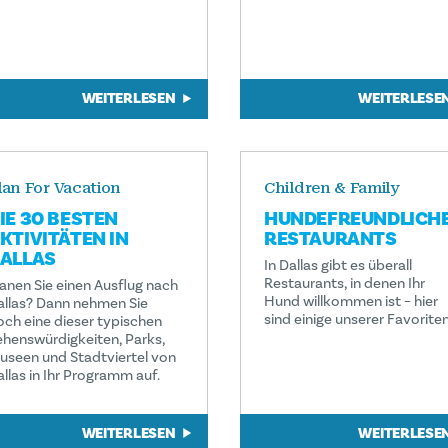
WEITERLESEN
WEITERLESE
lan For Vacation
Children & Family
IE 30 BESTEN
HUNDEFREUNDLICH
KTIVITÄTEN IN
RESTAURANTS
ALLAS
In Dallas gibt es überall
Restaurants, in denen Ihr
lanen Sie einen Ausflug nach
Hund willkommen ist – hier
allas? Dann nehmen Sie
sind einige unserer Favoriten
och eine dieser typischen
ehenswürdigkeiten, Parks,
useen und Stadtviertel von
allas in Ihr Programm auf.
WEITERLESEN
WEITERLESE