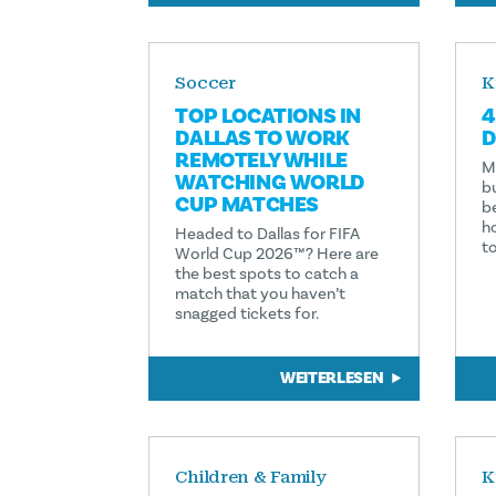
Soccer
K
TOP LOCATIONS IN
4
DALLAS TO WORK
D
REMOTELY WHILE
M
WATCHING WORLD
b
CUP MATCHES
b
ho
Headed to Dallas for FIFA
to
World Cup 2026™? Here are
the best spots to catch a
match that you haven’t
snagged tickets for.
WEITERLESEN
Children & Family
K