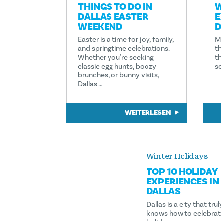
THINGS TO DO IN
W
DALLAS EASTER
E
WEEKEND
D
Easter is a time for joy, family,
M
and springtime celebrations.
th
Whether you're seeking
th
classic egg hunts, boozy
s
brunches, or bunny visits,
Dallas …
WEITERLESEN
Winter Holidays
TOP 10 HOLIDAY
EXPERIENCES IN
DALLAS
Dallas is a city that trul
knows how to celebrat