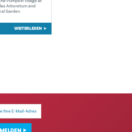
the Pumpkin Village at
llas Arboretum and
cal Garden.
WEITERLESEN
MELDEN