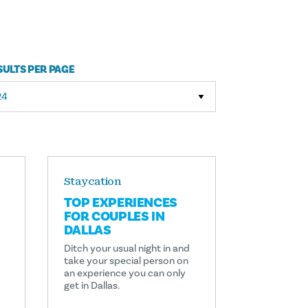
SULTS PER PAGE
Staycation
TOP EXPERIENCES
FOR COUPLES IN
DALLAS
Ditch your usual night in and
take your special person on
an experience you can only
get in Dallas.