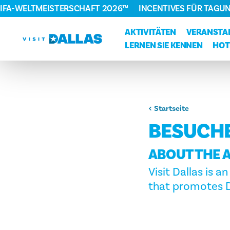
FIFA-WELTMEISTERSCHAFT 2026™
INCENTIVES FÜR TAGU
Zum Inhalt springen
AKTIVITÄTEN
VERANSTA
LERNEN SIE KENNEN
HOT
Startseite
BESUCHE
ABOUT THE 
Visit Dallas is 
that promotes Da