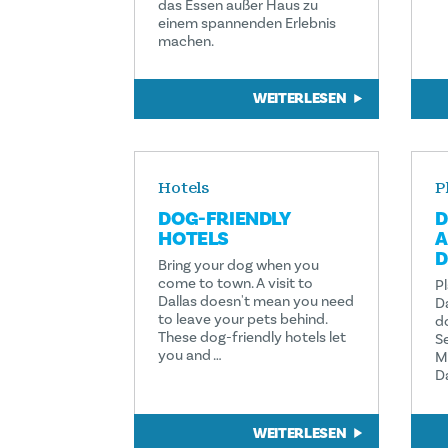
das Essen außer Haus zu
einem spannenden Erlebnis
machen.
WEITERLESEN
Hotels
P
DOG-FRIENDLY
D
HOTELS
A
D
Bring your dog when you
come to town. A visit to
P
Dallas doesn't mean you need
D
to leave your pets behind.
d
These dog-friendly hotels let
S
you and …
M
D
WEITERLESEN