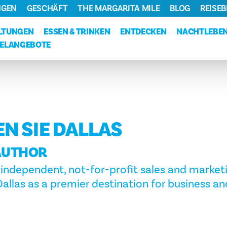
NGEN
GESCHÄFT
THE MARGARITA MILE
BLOG
REISE
LTUNGEN
ESSEN & TRINKEN
ENTDECKEN
NACHTLEBE
ELANGEBOTE
N SIE DALLAS
AUTHOR
an independent, not-for-profit sales and market
llas as a premier destination for business and 