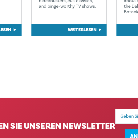
blockbusters, cult classics,
about 
and binge-worthy TV shows.
the Da
Botani
LESEN
WEITERLESEN
E-
Mail-
Adresse
EN SIE UNSEREN NEWSLETTER
AN