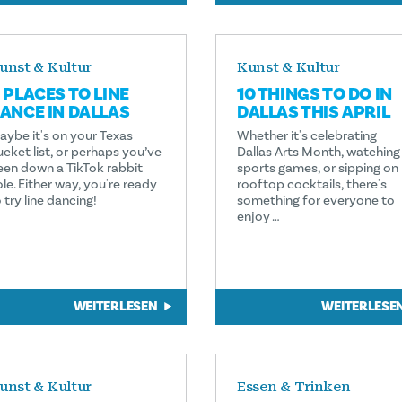
unst & Kultur
Kunst & Kultur
 PLACES TO LINE
10 THINGS TO DO IN
ANCE IN DALLAS
DALLAS THIS APRIL
aybe it's on your Texas
Whether it's celebrating
ucket list, or perhaps you’ve
Dallas Arts Month, watching
een down a TikTok rabbit
sports games, or sipping on
le. Either way, you're ready
rooftop cocktails, there's
 try line dancing!
something for everyone to
enjoy …
WEITERLESEN
WEITERLESE
unst & Kultur
Essen & Trinken