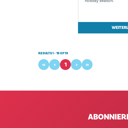
holiday season.
WEITER
RESULTS 1 - 19 OF 19
‹‹
‹
1
›
››
ABONNIER