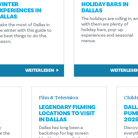
INTER
HOLIDAY BARS IN
XPERIENCES IN
DALLAS
ALLAS
The holidays are rolling in, a
with them are plenty of
ake the most of Dallas in
holiday bars, pop-up
e winter with this guide to
experiences and seasonal
e best things to do this
menus.
eason.
WEITERLESEN
WEITERLESE
Film & Television
Child
LEGENDARY FILMING
DAL
LOCATIONS TO VISIT
PUMP
IN DALLAS
202
y
Dallas has long been a
Discove
e the
backdrop for big-screen
everyt