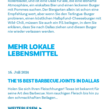
Rollerblader, und ist eine Oase für alle, die eine lebhafte
Atmosphäre, ein eiskaltes Bier und einen leckeren Burger
mit Pommes suchen. Der Biergarten allein ist schon eine
Empfehlung wert, aber wenn Sie den Terlingua-Burger
probieren, einen köstlichen Halbpfund-Cheeseburger mit
Wild-Chili, müssen Sie auch ein P.S. beilegen, in dem Sie
erklären, dass Sie nach Dallas ziehen und diesen Burger
nie wieder verlassen werden.
MEHR LOKALE
LEBENSMITTEL
16. Juli 2024
THE 15 BEST BARBECUE JOINTS IN DALLAS
Holen Sie sich Ihren Fleischhunger! Texas ist bekannt für
seine Art des Barbecue. Vom rauchigen Fleisch bis hin zu
den schmackhaften Beilagen...
WEITERLESEN