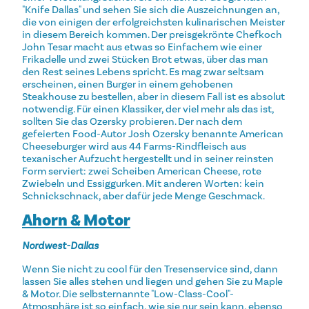
"Knife Dallas" und sehen Sie sich die Auszeichnungen an,
die von einigen der erfolgreichsten kulinarischen Meister
in diesem Bereich kommen. Der preisgekrönte Chefkoch
John Tesar macht aus etwas so Einfachem wie einer
Frikadelle und zwei Stücken Brot etwas, über das man
den Rest seines Lebens spricht. Es mag zwar seltsam
erscheinen, einen Burger in einem gehobenen
Steakhouse zu bestellen, aber in diesem Fall ist es absolut
notwendig. Für einen Klassiker, der viel mehr als das ist,
sollten Sie das Ozersky probieren. Der nach dem
gefeierten Food-Autor Josh Ozersky benannte American
Cheeseburger wird aus 44 Farms-Rindfleisch aus
texanischer Aufzucht hergestellt und in seiner reinsten
Form serviert: zwei Scheiben American Cheese, rote
Zwiebeln und Essiggurken. Mit anderen Worten: kein
Schnickschnack, aber dafür jede Menge Geschmack.
Ahorn & Motor
Nordwest-Dallas
Wenn Sie nicht zu cool für den Tresenservice sind, dann
lassen Sie alles stehen und liegen und gehen Sie zu Maple
& Motor. Die selbsternannte "Low-Class-Cool"-
Atmosphäre ist so einfach, wie sie nur sein kann, ebenso