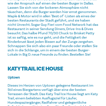
wie der Anspruch auf einen der besten Burger in Dallas.
Lassen Sie sich von der lockeren Atmosphäre nicht
täuschen, denn die Burger werden hier ernst genommen.
Maple & Motor wird in allen "Best of"-Listen als eines der
besten Restaurants der Stadt geführt, und sie haben
nicht Unrecht. Sogar Guy Fieri vom Food Network hat das
Restaurant in seiner Sendung Diners, Drive-Ins & Dives
besucht. Das halbe Pfund 70/30 Chuck to Brisket Patty
ist so saftig, wie es nur geht, und die Fettigkeit der
Rinderbrust lässt jeden Bissen auf der Zunge zergehen.
Schnappen Sie sich also ein paar Freunde oder stellen Sie
sich in die Schlange, um in einem der besten Burger-
Lokale in Big D. neue Freunde zu finden. Bestellen Sie!
KATY TRAIL ICE HOUSE
Uptown
Dieses im Herzen von Uptown gelegene Restaurant im
Stil eines Biergartens verfügt über eine der besten
Terrassen der Stadt. Das Katy Trail Ice House liegt am Katy
Trail, einem beliebten Ausflugsziel für Läufer,
Hundespaziergänger, Radfahrer und gelegentliche