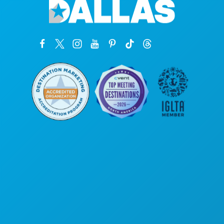
Unternehmenszentrale
1807 Ross Avenue
Suite 450
Dallas, Texas 75201
(214) 571-1000