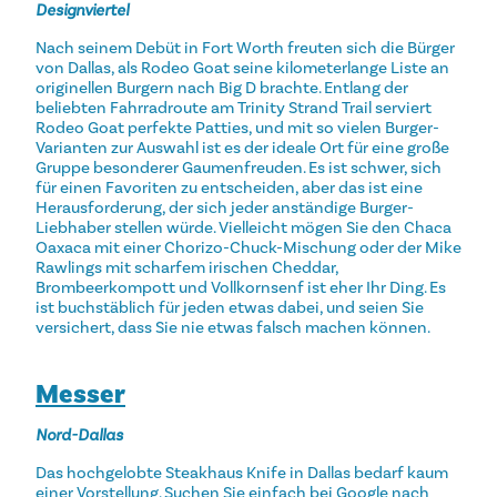
Designviertel
Nach seinem Debüt in Fort Worth freuten sich die Bürger
von Dallas, als Rodeo Goat seine kilometerlange Liste an
originellen Burgern nach Big D brachte. Entlang der
beliebten Fahrradroute am Trinity Strand Trail serviert
Rodeo Goat perfekte Patties, und mit so vielen Burger-
Varianten zur Auswahl ist es der ideale Ort für eine große
Gruppe besonderer Gaumenfreuden. Es ist schwer, sich
für einen Favoriten zu entscheiden, aber das ist eine
Herausforderung, der sich jeder anständige Burger-
Liebhaber stellen würde. Vielleicht mögen Sie den Chaca
Oaxaca mit einer Chorizo-Chuck-Mischung oder der Mike
Rawlings mit scharfem irischen Cheddar,
Brombeerkompott und Vollkornsenf ist eher Ihr Ding. Es
ist buchstäblich für jeden etwas dabei, und seien Sie
versichert, dass Sie nie etwas falsch machen können.
Messer
Nord-Dallas
Das hochgelobte Steakhaus Knife in Dallas bedarf kaum
einer Vorstellung. Suchen Sie einfach bei Google nach