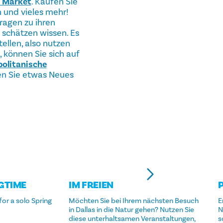
s Market
. Kaufen Sie
 und vieles mehr!
ragen zu ihren
 schätzen wissen. Es
ellen, also nutzen
 können Sie sich auf
politanische
en Sie etwas Neues
NGTIME
IM FREIEN
for a solo Spring
Möchten Sie bei Ihrem nächsten Besuch
E
in Dallas in die Natur gehen? Nutzen Sie
N
diese unterhaltsamen Veranstaltungen,
s