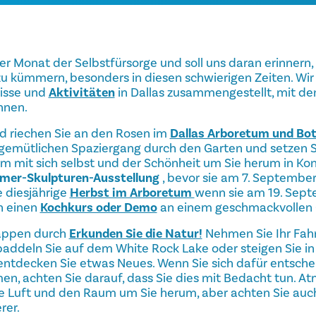
er Monat der Selbstfürsorge und soll uns daran erinnern, w
 zu kümmern, besonders in diesen schwierigen Zeiten. Wir
nisse und
Aktivitäten
in Dallas zusammengestellt, mit den
nnen.
nd riechen Sie an den Rosen im
Dallas Arboretum und Bot
gemütlichen Spaziergang durch den Garten und setzen Si
m mit sich selbst und der Schönheit um Sie herum in K
er-Skulpturen-Ausstellung
, bevor sie am 7. September
e diesjährige
Herbst im Arboretum
wenn sie am 19. Sept
h einen
Kochkurs oder Demo
an einem geschmackvollen 
nappen durch
Erkunden Sie die Natur!
Nehmen Sie Ihr Fahr
 paddeln Sie auf dem White Rock Lake oder steigen Sie i
entdecken Sie etwas Neues. Wenn Sie sich dafür entsche
en, achten Sie darauf, dass Sie dies mit Bedacht tun. At
e Luft und den Raum um Sie herum, aber achten Sie auch
rer.