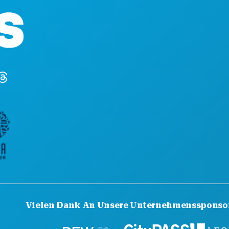
1807 Ross Avenue
ES
Suite 450
EN
Dallas, Texas 75201
NA
(214) 571-1000
SP
PL
LE
HO
Vielen Dank An Unsere Unternehmenssponso