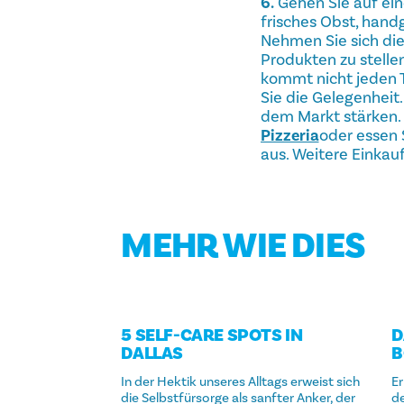
6.
Gehen Sie auf e
frisches Obst, hand
Nehmen Sie sich die
Produkten zu stelle
kommt nicht jeden Ta
Sie die Gelegenheit
dem Markt stärken. 
Pizzeria
oder essen 
aus. Weitere Einkau
MEHR WIE DIES
5 SELF-CARE SPOTS IN
D
DALLAS
B
In der Hektik unseres Alltags erweist sich
E
die Selbstfürsorge als sanfter Anker, der
de