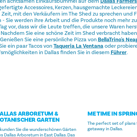
inen achtsamen Einkaufsbummel auf dem
Dallas Farmer
gefertigte Accessoires, Kerzen, hausgemachte Leckereien
 Zeit, mit den Verkäufern im The Shed zu sprechen und F
n - Sie werden ihre Arbeit und die Produkte noch mehr zu
g vor, dass wir die Leute treffen, die unsere Waren herst
. Nachdem Sie eine schöne Zeit im Shed verbracht haben,
Genießen Sie eine persönliche Pizza von
BellaTrino's Nea
Sie ein paar Tacos von
Taqueria La Ventana
oder probier
fsmöglichkeiten in Dallas finden Sie in diesem
Führer
.
ALLAS ARBORETUM &
ME TIME IN SPRI
OTANISCHER GARTEN
The perfect set of plans 
getaway in Dallas.
rkunden Sie die wunderschönen Gärten
s Dallas Arboretum in East Dallas. Das