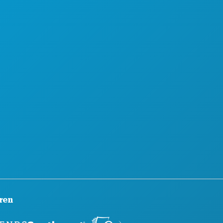
SEN & TRINKEN
OFFIZIELLER REISEFÜHRER
TDECKEN
BARRIEREFREIHEIT
CHTLEBEN
NACHHALTIGKEIT
ORT
KULTURELLE ERLEBNISSE
AN
PRESSE
RNEN SIE KENNEN
BLOG
TELANGEBOTE
KONTAKT
ren