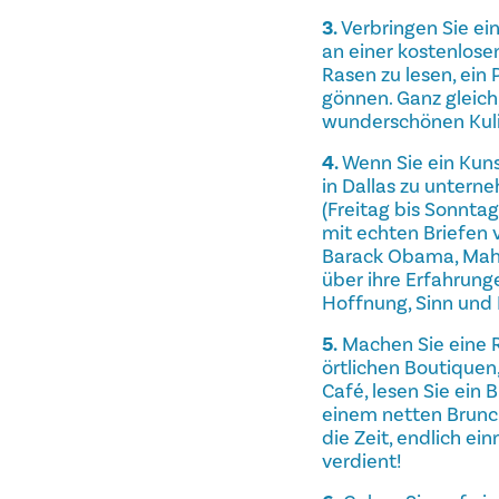
3.
Verbringen Sie ei
an einer kostenlose
Rasen zu lesen, ein
gönnen. Ganz gleich,
wunderschönen Kuli
4.
Wenn Sie ein Kuns
in Dallas zu unter
(Freitag bis Sonntag)
mit echten Briefen 
Barack Obama, Mahat
über ihre Erfahrung
Hoffnung, Sinn und 
5.
Machen Sie eine Re
örtlichen Boutiquen
Café, lesen Sie ein
einem netten Brunch
die Zeit, endlich ei
verdient!