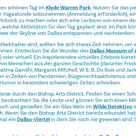
nen schönen Tag im
Klyde Warren Park
. Nutzen Sie das p
n Yogastunde teilzunehmen (Anmeldung erforderlich), e
 Picknick zu machen oder sich eine Leckerei von einem de
 welche Aktivitäten für den Tag geplant sind, im Park kö
sse der Skyline von Dallas entspannen und nachdenken.
tliebhaber sind, sollten Sie sich etwas Zeit nehmen, um
nehmen. Entdecken Sie die Wunder des
Dallas Museum of 
 oder virtuell. Ein inspirierendes virtuelles Erlebnis biete
von Menschen aus der ganzen Geschichte (darunter Frede
ma Gandhi, Margaret Mitchell, W. E. B. Du Bois und Jack
en in Zeiten von Pandemien, Bürgerrechtsaktivismus un
Humor in besonders schwierigen Zeiten schreiben.
ise durch den Bishop Arts District. Finden Sie einen Scha
, beobachten Sie die Leute und gönnen Sie sich einen Mi
 Buch und genießen Sie ein Glas Wein im
Wilde Detektive
o
. Wenn Sie den Bishop Arts District bereits erkundet ha
nmal ein
Dallas-Viertel
in dem Sie noch nie gewesen sind. S