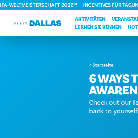
FIFA-WELTMEISTERSCHAFT 2026™
INCENTIVES FÜR TAGU
Zum Inhalt springen
AKTIVITÄTEN
VERANSTA
LERNEN SIE KENNEN
HOT
Startseite
6 WAYS 
AWARENE
Check out our li
back to yourself