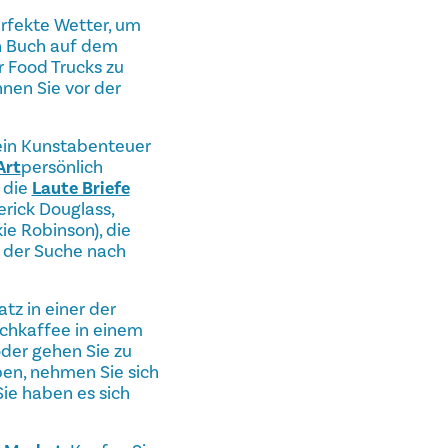
erfekte Wetter, um
in Buch auf dem
r Food Trucks zu
nnen Sie vor der
 ein Kunstabenteuer
Art
persönlich
t die
Laute Briefe
rick Douglass,
ie Robinson), die
d der Suche nach
tz in einer der
lchkaffee in einem
der gehen Sie zu
ben, nehmen Sie sich
ie haben es sich