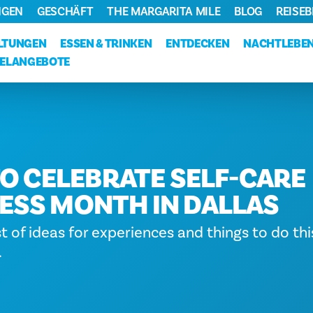
NGEN
GESCHÄFT
THE MARGARITA MILE
BLOG
REISE
LTUNGEN
ESSEN & TRINKEN
ENTDECKEN
NACHTLEBE
ELANGEBOTE
TO CELEBRATE SELF-CARE
SS MONTH IN DALLAS
st of ideas for experiences and things to do th
.