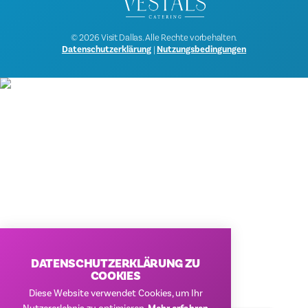
© 2026 Visit Dallas. Alle Rechte vorbehalten.
Datenschutzerklärung
|
Nutzungsbedingungen
DATENSCHUTZERKLÄRUNG ZU
COOKIES
Diese Website verwendet Cookies, um Ihr