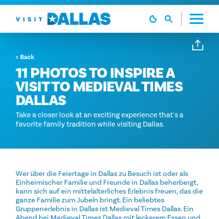
Zum Inhalt springen
< Back
11 PHOTOS TO INSPIRE A
VISIT TO MEDIEVAL TIMES
DALLAS
Take a closer look at an exciting experience that's a
favorite family tradition while visiting Dallas.
Wer über die Feiertage in Dallas zu Besuch ist oder als
Einheimischer Familie und Freunde in Dallas beherbergt,
kann sich auf ein mittelalterliches Erlebnis freuen, das die
ganze Familie zum Jubeln bringt. Ein beliebtes
Gruppenerlebnis in Dallas ist Medieval Times Dallas. Ein
Abend bei Medieval Times Dallas mit leckerem Essen und