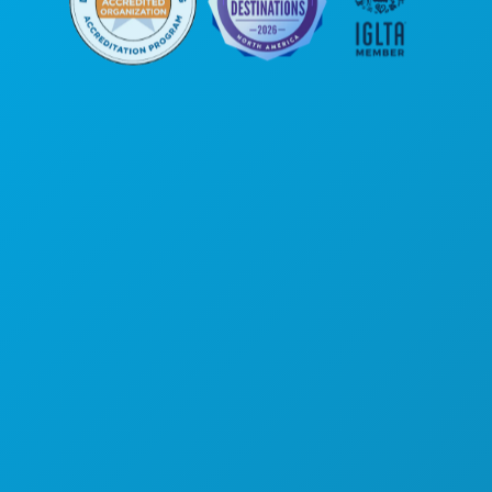
Unternehmenszentrale
1807 Ross Avenue
Suite 450
Dallas, Texas 75201
(214) 571-1000
AKTIVITÄTEN
VERANSTALTUNGEN
ESSEN & TRINKEN
ENTDECKEN
NACHTLEBEN
SPORT