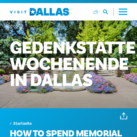
Zum Inhalt springen
GEDENKSTÄTTE
WOCHENENDE
IN
DALLAS
Startseite
HOW TO SPEND MEMORIAL