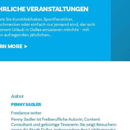
JÄHRLICHE VERANSTALTUNGEN
Egal, ob Sie Kunstliebhaber, Sportfanatiker,
Feinschmecker oder einfach nur jemand sind, der sich
bei seinem Urlaub in Dallas amüsieren möchte - mit
diesen aufregenden jährlichen...
LEARN MORE
Autor
PENNY SADLER
Freelance writer
Penny Sadler ist freiberufliche Autorin, Content
Consultant und gebürtige Texanerin. Sie zeigt Besuchern
gerne die Stadt Dallas, insbesondere ihre Lieblingsparks,