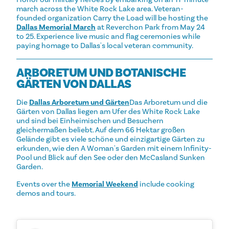
march across the White Rock Lake area. Veteran-
founded organization Carry the Load will be hosting the
Dallas Memorial March
at Reverchon Park from May 24
to 25. Experience live music and flag ceremonies while
paying homage to Dallas's local veteran community.
ARBORETUM UND BOTANISCHE
GÄRTEN VON DALLAS
Die
Dallas Arboretum und Gärten
Das Arboretum und die
Gärten von Dallas liegen am Ufer des White Rock Lake
und sind bei Einheimischen und Besuchern
gleichermaßen beliebt. Auf dem 66 Hektar großen
Gelände gibt es viele schöne und einzigartige Gärten zu
erkunden, wie den A Woman's Garden mit einem Infinity-
Pool und Blick auf den See oder den McCasland Sunken
Garden.
Events over the
Memorial Weekend
include cooking
demos and tours.