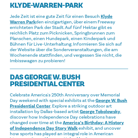
KLYDE-WARREN-PARK
Jede Zeit ist eine gute Zeit für einen Besuch
Klyde
Warren Park
den einzigartigen, über einem Freeway
errichteten Park der Stadt. Auf fünf Hektar gibt es
reichlich Platz zum Picknicken, Springbrunnen zum
Planschen, einen Hundepark, einen Kinderpark und
Bühnen für Live-Unterhaltung. Informieren Sie sich auf
der Website über die Sonderveranstaltungen, die am
Wochenende stattfinden, und vergessen Sie nicht, die
Imbisswagen zu probieren!
DAS GEORGE W. BUSH
PRESIDENTIAL CENTER
Celebrate America's 250th Anniversary over Memorial
Day weekend with special exhibits at the
George W. Bush
Presidential Center
. Explore a striking outdoor art
installation by Dallas-based artist
George Tobolowsky
,
discover how Independence Day celebrations have
changed over time at the
America’s Birthday: A History
of Independence Day Story Walk
exhibit, and uncover
how sports has played an integral role in American