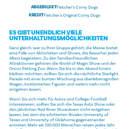
ABGEBILDET
Fletcher's Corny Dogs
KREDIT
Fletcher's Original Corny Dogs
ES GIBT UNENDLICH VIELE
UNTERHALTUNGSMÖGLICHKEITEN
Ganz gleich, wer zu Ihrer Gruppe gehört, die Messe bietet
eine Fülle von Aktivitäten und Shows, die Besucher jeden
Alters begeistern. Zu den familienfreundlichen
Attraktionen gehören die World of Magic Show und der
Oncor Petting Zoo. Wenn Sie bis in den Abend hinein
bleiben möchten, sollten Sie sich die nächtliche Starlight
Parade mit einer bunten Mischung aus überlebensgroßen
Wagen, kostümierten Figuren und vielem mehr nicht
entgehen lassen.
Wenn Sie sich mehr für Autos und College-Football
interessieren, sollten Sie sich die Texas Auto Show oder
den jährlichen Red River Showdown nicht entgehen
lassen, bei dem die erbitterten Rivalen University of
Texas und University of Oklahoma gegeneinander
antreten. Mehr als 100.000 Menschen reisen jedes Jahr