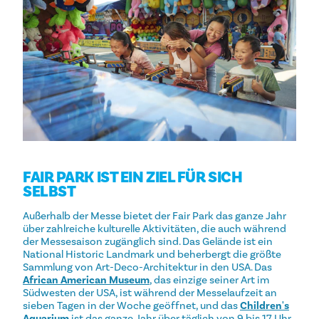
FAIR PARK IST EIN ZIEL FÜR SICH
SELBST
Außerhalb der Messe bietet der Fair Park das ganze Jahr
über zahlreiche kulturelle Aktivitäten, die auch während
der Messesaison zugänglich sind. Das Gelände ist ein
National Historic Landmark und beherbergt die größte
Sammlung von Art-Deco-Architektur in den USA. Das
African American Museum
, das einzige seiner Art im
Südwesten der USA, ist während der Messelaufzeit an
sieben Tagen in der Woche geöffnet, und das
Children's
Aquarium
ist das ganze Jahr über täglich von 9 bis 17 Uhr