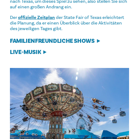
nach Texas, um dieses Spiel zu sehen, also stellen Sie sich
auf einen großen Andrang ein.
Der
offizielle Zeitplan
der State Fair of Texas erleichtert
die Planung, da er einen Überblick über die Aktivitäten
des jeweiligen Tages gibt.
FAMILIENFREUNDLICHE SHOWS
LIVE-MUSIK