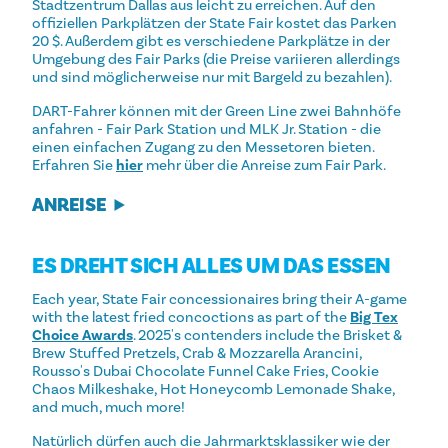
Stadtzentrum Dallas aus leicht zu erreichen. Auf den
offiziellen Parkplätzen der State Fair kostet das Parken
20 $. Außerdem gibt es verschiedene Parkplätze in der
Umgebung des Fair Parks (die Preise variieren allerdings
und sind möglicherweise nur mit Bargeld zu bezahlen).
DART-Fahrer können mit der Green Line zwei Bahnhöfe
anfahren - Fair Park Station und MLK Jr. Station - die
einen einfachen Zugang zu den Messetoren bieten.
Erfahren Sie
hier
mehr über die Anreise zum Fair Park.
ANREISE
ES DREHT SICH ALLES UM DAS ESSEN
Each year, State Fair concessionaires bring their A-game
with the latest fried concoctions as part of the
Big Tex
Choice Awards
. 2025's contenders include the Brisket &
Brew Stuffed Pretzels, Crab & Mozzarella Arancini,
Rousso's Dubai Chocolate Funnel Cake Fries, Cookie
Chaos Milkeshake, Hot Honeycomb Lemonade Shake,
and much, much more!
Natürlich dürfen auch die Jahrmarktsklassiker wie der