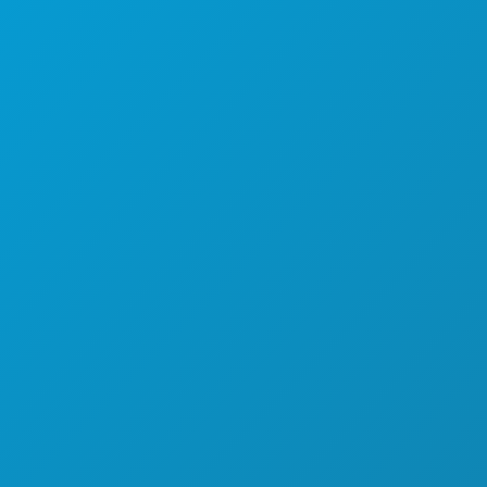
NACHTLEBEN
SPORT
PLAN
LERNEN SIE KENNEN
HOTELANGEBOTE
ÜBER UNS
KARRIERE
OFFIZIELLER REISEFÜHRER
BARRIEREFREIHEIT
NACHHALTIGKEIT
KULTURELLE ERLEBNISSE
PRESSE
BLOG
KONTAKT