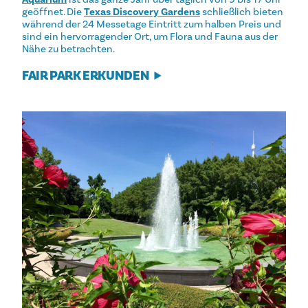
geöffnet. Die
Texas Discovery Gardens
schließlich bieten
während der 24 Messetage Eintritt zum halben Preis und
sind ein hervorragender Ort, um Flora und Fauna aus der
Nähe zu betrachten.
FAIR PARK ERKUNDEN