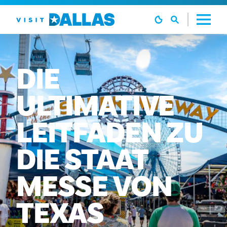
Zum Inhalt springen
DIE
ULTIMATIVE
LEITFADEN
ZU
DIE
STAAT
MESSE
VON
TEXAS