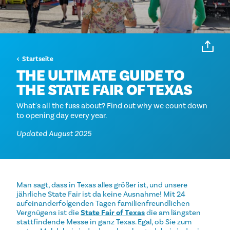
Startseite
THE ULTIMATE GUIDE TO
THE STATE FAIR OF TEXAS
What's all the fuss about? Find out why we count down
to opening day every year.
Updated August 2025
Man sagt, dass in Texas alles größer ist, und unsere
jährliche State Fair ist da keine Ausnahme! Mit 24
aufeinanderfolgenden Tagen familienfreundlichen
Vergnügens ist die
State Fair of Texas
die am längsten
stattfindende Messe in ganz Texas. Egal, ob Sie zum