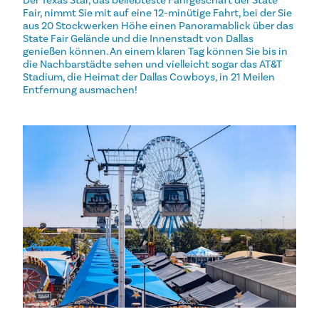
Der Texas Star, das beliebteste Fahrgeschäft der State
Fair, nimmt Sie mit auf eine 12-minütige Fahrt, bei der Sie
aus 20 Stockwerken Höhe einen Panoramablick über das
State Fair Gelände und die Innenstadt von Dallas
genießen können. An einem klaren Tag können Sie bis in
die Nachbarstädte sehen und vielleicht sogar das AT&T
Stadium, die Heimat der Dallas Cowboys, in 21 Meilen
Entfernung ausmachen!