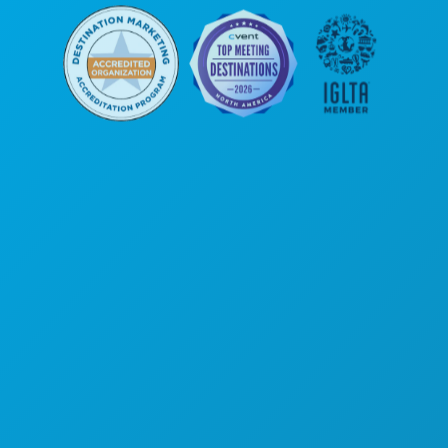
Unternehmenszentrale
1807 Ross Avenue
Suite 450
Dallas, Texas 75201
(214) 571-1000
AKTIVITÄTEN
VERANSTALTUNGEN
ESSEN & TRINKEN
ENTDECKEN