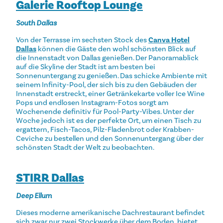
Galerie Rooftop Lounge
South Dallas
Von der Terrasse im sechsten Stock des
Canva Hotel
Dallas
können die Gäste den wohl schönsten Blick auf
die Innenstadt von Dallas genießen. Der Panoramablick
auf die Skyline der Stadt ist am besten bei
Sonnenuntergang zu genießen. Das schicke Ambiente mit
seinem Infinity-Pool, der sich bis zu den Gebäuden der
Innenstadt erstreckt, einer Getränkekarte voller Ice Wine
Pops und endlosen Instagram-Fotos sorgt am
Wochenende definitiv für Pool-Party-Vibes. Unter der
Woche jedoch ist es der perfekte Ort, um einen Tisch zu
ergattern, Fisch-Tacos, Pilz-Fladenbrot oder Krabben-
Ceviche zu bestellen und den Sonnenuntergang über der
schönsten Stadt der Welt zu beobachten.
STIRR Dallas
Deep Ellum
Dieses moderne amerikanische Dachrestaurant befindet
sich zwar nur zwei Stockwerke über dem Boden, bietet