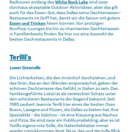
Radtouren entlang des
White Rock Lake
sind zwar
durchaus akzeptable Outdoor-Aktivitäten, aber das gilt
auch für das Essen. Gut, dass Dallas seine Dachterrassen-
Restaurants im Griff hat, damit wir die Saison mit gutem
Essen und Trinken
feiern können. Von protzigen
Rooftop-Lounges bis hin zu charmanten Dachterrassen
in Familienbesitz finden Sie hier nur eine Auswahl der
besten Dachrestaurants in Dallas.
Terilli's
Lower Greenville
Die Lichterketten, die den Innenhof durchziehen, und
das Grün, das an den Wänden emporwächst, geben der
schönen Dachterrasse das Gefühl, in Italien zu sein. Das
familiengeführte Lokal ist als versteckter Schatz unter
den schickeren Restaurants der Gegend bekannt. Seit
1985 zaubert Jeannie Terilli hier eines der besten Osso
Busco, Lasagne und Pizzen, die Dallas zu bieten hat. Ihre
Spezialität - die Italchos - ist eine Kreuzung aus Nachos
und Pizza. Sie sind zwar ein Publikumsliebling, aber es ist
Terillis eigene rote Soße, die Italienliebhaber immer
wieder zurückkommen lässt. Na ja, das und der tolle Blick