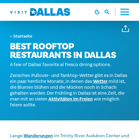
Zum Inhalt springen
Startseite
BEST ROOFTOP
RESTAURANTS IN DALLAS
A few of Dallas' favorite al fresco dining options.
Zwischen Pullover- und Tanktop-Wetter gibt es in Dallas
ein paar herrliche Monate, in denen das
Wetter
mild ist,
die Blumen blühen und die Mücken noch in Schach
gehalten werden. Der Frühling in Dallas ist eine Zeit, die
man mit so vielen
Aktivitäten im Freien
wie möglich
feiern sollte.
Lange
Wanderungen
im Trinity River Audubon Center und