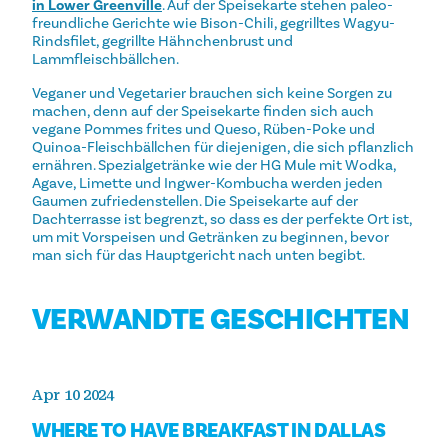
in Lower Greenville
. Auf der Speisekarte stehen paleo-
freundliche Gerichte wie Bison-Chili, gegrilltes Wagyu-
Rindsfilet, gegrillte Hähnchenbrust und
Lammfleischbällchen.
Veganer und Vegetarier brauchen sich keine Sorgen zu
machen, denn auf der Speisekarte finden sich auch
vegane Pommes frites und Queso, Rüben-Poke und
Quinoa-Fleischbällchen für diejenigen, die sich pflanzlich
ernähren. Spezialgetränke wie der HG Mule mit Wodka,
Agave, Limette und Ingwer-Kombucha werden jeden
Gaumen zufriedenstellen. Die Speisekarte auf der
Dachterrasse ist begrenzt, so dass es der perfekte Ort ist,
um mit Vorspeisen und Getränken zu beginnen, bevor
man sich für das Hauptgericht nach unten begibt.
VERWANDTE GESCHICHTEN
Apr 10 2024
WHERE TO HAVE BREAKFAST IN DALLAS