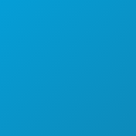
(214) 571-1000
AKTIVITÄTEN
VERANSTALTUNGEN
ESSEN & TRINKEN
ENTDECKEN
NACHTLEBEN
SPORT
PLAN
LERNEN SIE KENNEN
HOTELANGEBOTE