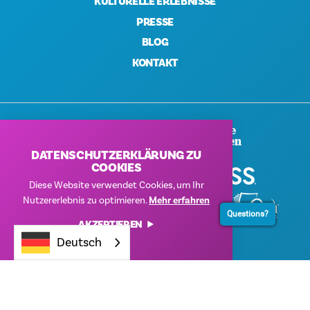
KULTURELLE ERLEBNISSE
PRESSE
BLOG
KONTAKT
Vielen Dank An Unsere
Unternehmenssponsoren
DATENSCHUTZERKLÄRUNG ZU
COOKIES
Diese Website verwendet Cookies, um Ihr
Nutzererlebnis zu optimieren.
Mehr erfahren
Questions?
AKZEPTIEREN
Deutsch
© 2026 Visit Dallas. Alle Rechte vorbehalten.
Datenschutzerklärung
|
Nutzungsbedingungen