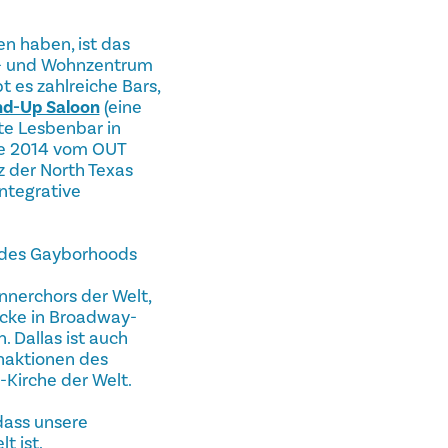
n haben, ist das
ts- und Wohnzentrum
 es zahlreiche Bars,
nd-Up Saloon
(eine
ste Lesbenbar in
de 2014 vom OUT
 der North Texas
ntegrative
b des Gayborhoods
nerchors der Welt,
ücke in Broadway-
 Dallas ist auch
naktionen des
Kirche der Welt.
dass unsere
t ist.