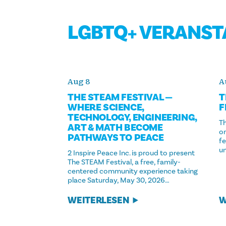
LGBTQ+ VERANS
Aug 8
A
THE STEAM FESTIVAL —
T
WHERE SCIENCE,
F
TECHNOLOGY, ENGINEERING,
Th
ART & MATH BECOME
on
PATHWAYS TO PEACE
fe
u
2 Inspire Peace Inc. is proud to present
The STEAM Festival, a free, family-
centered community experience taking
place Saturday, May 30, 2026…
W
WEITERLESEN