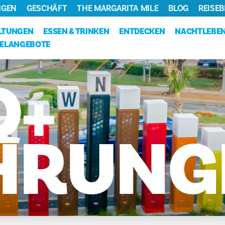
NGEN
GESCHÄFT
THE MARGARITA MILE
BLOG
REISE
LTUNGEN
ESSEN & TRINKEN
ENTDECKEN
NACHTLEBE
ELANGEBOTE
Q+
HRUNG