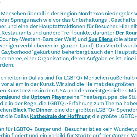
.
Menschen überall in der Region Nordtexas niedergelasse
edar Springs nach wie vor das Unterhaltungs-, Geschäf
r und eine der Hauptattraktionen für Besucher. Hier gibt
r, Restaurants und andere Treffpunkte, darunter
Der Rou
Country-Western-Bars der Welt) und
Sue Ellen's
(die älte
 wenigen verbliebenen im ganzen Land). Das Viertel wur
 Gayborhood" gekürt und beherbergt auch den Hauptsitz
merce, einer Organisation, deren Aufgabe es ist, eine i
rdern.
lichkeiten in Dallas sind für LGBTQ+ Menschen außerhal
 vor allem in der Kunst. Wir sind die Heimat des größten
Kunstbezirks in den USA und des meistgespielten Män
orale
und die
Uptown Players
eine Theatergruppe, die St
, die in der Regel die LGBTQ+-Erfahrung zum Thema haben.
lichen
Black Tie Dinner
, eine der größten LGBTQ+-Spende
t die Dallas
Kathedrale der Hoffnung
die größte LGBTQ+-
ilen für LGBTQ+-Bürger und -Besucher ist es kein Wunder, 
in floriert und ein Vorbild für Städte auf der ganzen Wel