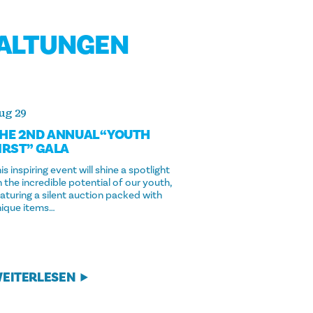
TALTUNGEN
ug 29
HE 2ND ANNUAL
“
YOUTH
IRST” GALA
is inspiring event will shine a spotlight
 the incredible potential of our youth,
aturing a silent auction packed with
nique items…
EITERLESEN