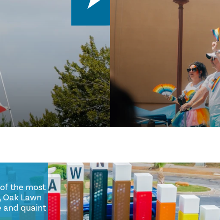
ne of the most
try, Oak Lawn
erse and quaint