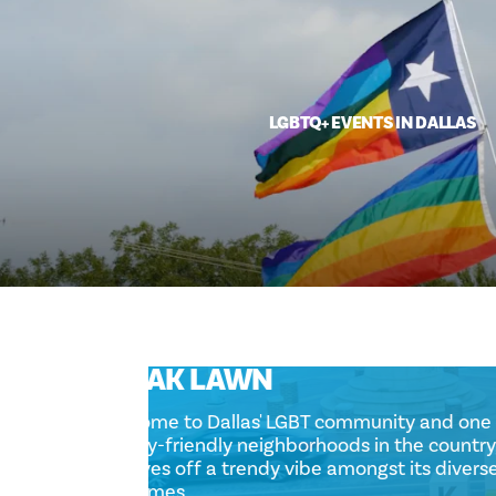
LGBTQ+ EVENTS IN DALLAS
OAK LAWN
Home to Dallas' LGBT community and o
gay-friendly neighborhoods in the coun
gives off a trendy vibe amongst its div
homes.