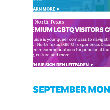
LEARN MORE
OUT North Texas
PREMIUM LGBTQ VISITOR
This guide is your queer compass to na
best of North Texas' LGBTQ+ experience
curated recommendations for popular a
dining, culture and more.
HOLEN SIE SICH DEN LEITFADEN
SEPTEMBER MONA