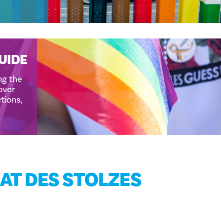
S GUIDE
vigating the
. Discover
ttractions,
T DES STOLZES