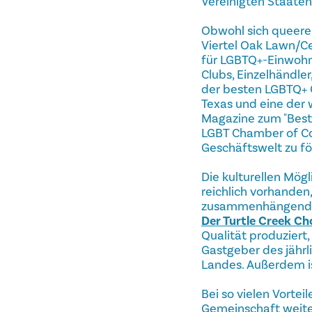
Vereinigten Staaten
Obwohl sich queere 
Viertel Oak Lawn/C
für LGBTQ+-Einwohne
Clubs, Einzelhändle
der besten LGBTQ+ 
Texas und eine der
Magazine zum "Best
LGBT Chamber of Com
Geschäftswelt zu fö
Die kulturellen Mög
reichlich vorhanden,
zusammenhängenden 
Der Turtle Creek Ch
Qualität produziert
Gastgeber des jähr
Landes. Außerdem is
Bei so vielen Vorte
Gemeinschaft weiterh