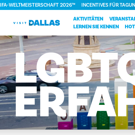
FIFA-WELTMEISTERSCHAFT 2026™
INCENTIVES FÜR TAGU
Zum Inhalt springen
AKTIVITÄTEN
VERANSTA
LERNEN SIE KENNEN
HOT
LGBT
ERFA