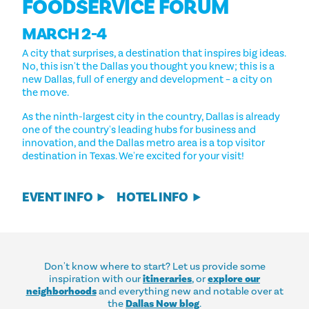
FOODSERVICE FORUM
MARCH 2-4
A city that surprises, a destination that inspires big ideas.
No, this isn't the Dallas you thought you knew; this is a
new Dallas, full of energy and development – a city on
the move.
As the ninth-largest city in the country, Dallas is already
one of the country's leading hubs for business and
innovation, and the Dallas metro area is a top visitor
destination in Texas. We're excited for your visit!
EVENT INFO
HOTEL INFO
Don't know where to start? Let us provide some
inspiration with our
itineraries
, or
explore our
neighborhoods
and everything new and notable over at
the
Dallas Now blog
.