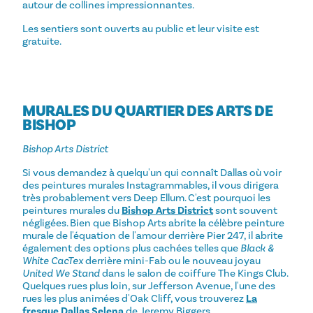
autour de collines impressionnantes.
Les sentiers sont ouverts au public et leur visite est
gratuite.
MURALES DU QUARTIER DES ARTS DE
BISHOP
Bishop Arts District
Si vous demandez à quelqu'un qui connaît Dallas où voir
des peintures murales Instagrammables, il vous dirigera
très probablement vers Deep Ellum. C'est pourquoi les
peintures murales du
Bishop Arts District
sont souvent
négligées. Bien que Bishop Arts abrite la célèbre peinture
murale de l'équation de l'amour derrière Pier 247, il abrite
également des options plus cachées telles que
Black &
White CacTex
derrière mini-Fab ou le nouveau joyau
United We Stand
dans le salon de coiffure The Kings Club.
Quelques rues plus loin, sur Jefferson Avenue, l'une des
rues les plus animées d'Oak Cliff, vous trouverez
La
fresque Dallas Selena
de Jeremy Biggers.