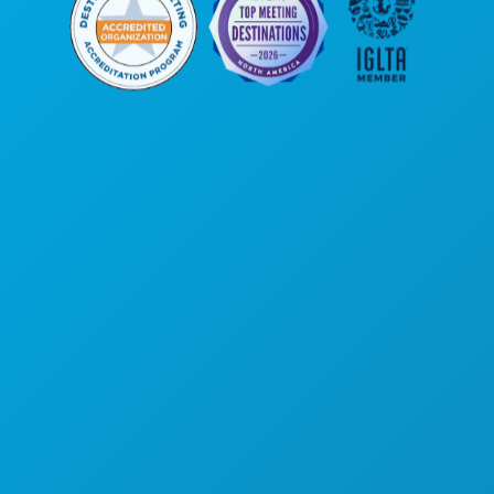
Siège social
1807 Ross Avenue
Suite 450
Dallas, Texas 75201
(214) 571-1000
ACTIVITÉS
ÉVÉNEMENTS
ALIMENTATION ET BOISSONS
DÉCOUVRIR
VIE NOCTURNE