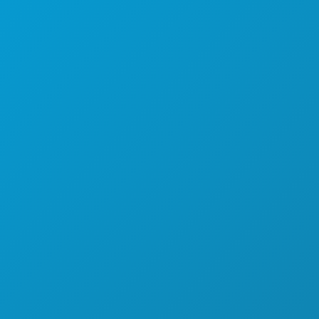
SPORTS
PLAN
DÉCOUVREZ
OFFRES D'HÔTELS
À PROPOS DE NOUS
CARRIÈRES
GUIDE OFFICIEL DES VISITEURS
ACCESSIBILITÉ
DÉVELOPPEMENT DURABLE
EXPÉRIENCES CULTURELLES
PRESSE
BLOG
NOUS CONTACTER