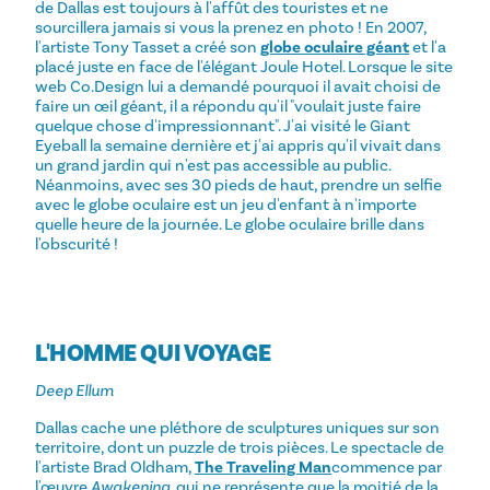
de Dallas est toujours à l'affût des touristes et ne
sourcillera jamais si vous la prenez en photo ! En 2007,
l'artiste Tony Tasset a créé son
globe oculaire géant
et l'a
placé juste en face de l'élégant Joule Hotel. Lorsque le site
web Co.Design lui a demandé pourquoi il avait choisi de
faire un œil géant, il a répondu qu'il "voulait juste faire
quelque chose d'impressionnant". J'ai visité le Giant
Eyeball la semaine dernière et j'ai appris qu'il vivait dans
un grand jardin qui n'est pas accessible au public.
Néanmoins, avec ses 30 pieds de haut, prendre un selfie
avec le globe oculaire est un jeu d'enfant à n'importe
quelle heure de la journée. Le globe oculaire brille dans
l'obscurité !
L'HOMME QUI VOYAGE
Deep Ellum
Dallas cache une pléthore de sculptures uniques sur son
territoire, dont un puzzle de trois pièces. Le spectacle de
l'artiste Brad Oldham,
The Traveling Man
commence par
l'œuvre
Awakening
, qui ne représente que la moitié de la