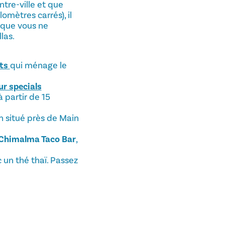
tre-ville et que
omètres carrés), il
s que vous ne
las.
ats
qui ménage le
r specials
 partir de 15
en situé près de Main
Chimalma Taco Bar
,
 un thé thaï. Passez