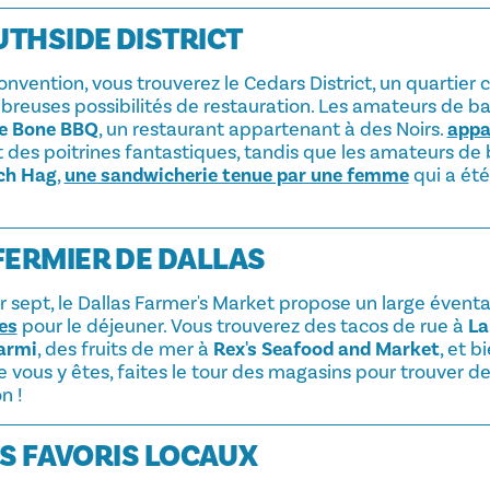
THSIDE DISTRICT
onvention, vous trouverez le Cedars District, un quartier
breuses possibilités de restauration. Les amateurs de b
he Bone BBQ
, un restaurant appartenant à des Noirs.
appa
t des poitrines fantastiques, tandis que les amateurs de 
ch Hag
,
une sandwicherie tenue par une femme
qui a été
FERMIER DE DALLAS
r sept, le Dallas Farmer's Market propose un large éventa
es
pour le déjeuner. Vous trouverez des tacos de rue à
La
armi
, des fruits de mer à
Rex's Seafood and Market
, et b
 vous y êtes, faites le tour des magasins pour trouver d
n !
RES FAVORIS LOCAUX