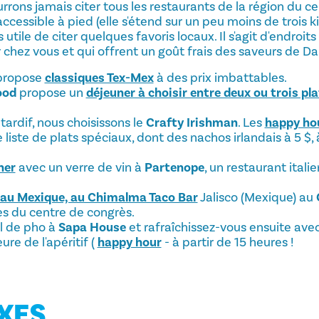
ns jamais citer tous les restaurants de la région du cen
ccessible à pied (elle s'étend sur un peu moins de trois kil
 utile de citer quelques favoris locaux. Il s'agit d'endroit
 chez vous et qui offrent un goût frais des saveurs de Dal
propose
classiques Tex-Mex
à des prix imbattables.
ood
propose un
déjeuner à choisir entre deux ou trois pl
tardif, nous choisissons le
Crafty Irishman
. Les
happy hou
iste de plats spéciaux, dont des nachos irlandais à 5 $, à
ner
avec un verre de vin à
Partenope
, un restaurant itali
, au Mexique, au Chimalma Taco Bar
Jalisco (Mexique) au
s du centre de congrès.
l de pho à
Sapa House
et rafraîchissez-vous ensuite avec
ure de l'apéritif (
happy hour
- à partir de 15 heures !
XES