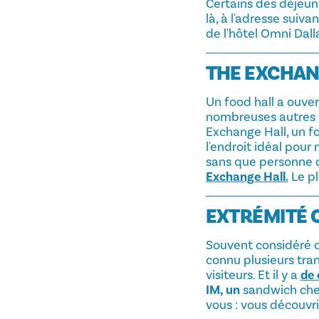
Certains des déjeun
là, à l'adresse suiva
de l'hôtel Omni Dall
THE EXCHANG
Un food hall a ouvert
nombreuses autres p
Exchange Hall, un f
l'endroit idéal pou
sans que personne d
Exchange Hall.
Le pl
EXTRÉMITÉ 
Souvent considéré c
connu plusieurs tran
visiteurs. Et il y a
de 
IM, un
sandwich ch
vous : vous découvri