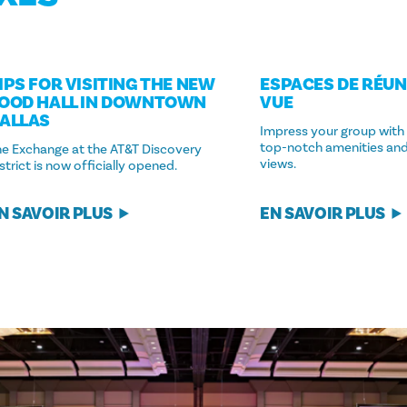
IPS FOR VISITING THE NEW
ESPACES DE RÉUN
OOD HALL IN DOWNTOWN
VUE
ALLAS
Impress your group with
top-notch amenities an
he Exchange at the AT&T Discovery
views.
strict is now officially opened.
N SAVOIR PLUS
EN SAVOIR PLUS
TS
liaisons
 réunion