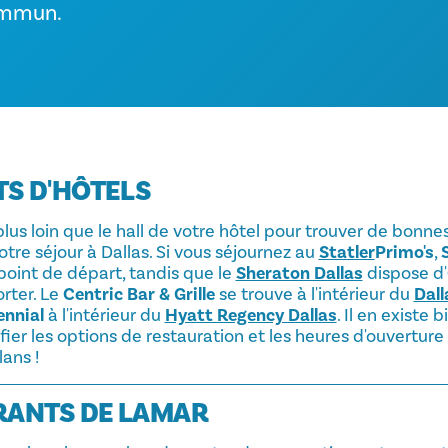
ommun.
S D'HÔTELS
plus loin que le hall de votre hôtel pour trouver de bonne
re séjour à Dallas. Si vous séjournez au
Statler
Primo's
,
point de départ, tandis que le
Sheraton Dallas
dispose d'
rter. Le
Centric Bar & Grille
se trouve à l'intérieur du
Dall
ennial
à l'intérieur du
Hyatt Regency Dallas
. Il en existe 
ifier les options de restauration et les heures d'ouverture
lans !
RANTS DE LAMAR