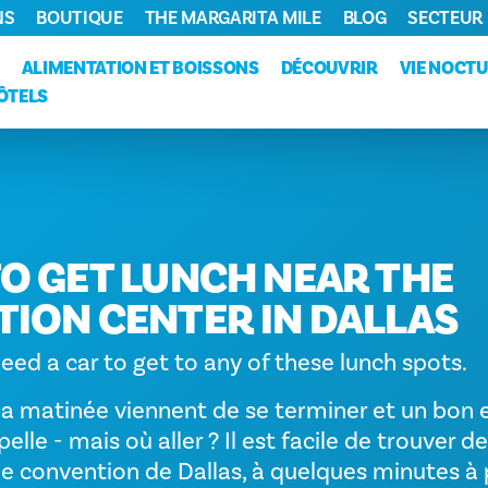
NS
BOUTIQUE
THE MARGARITA MILE
BLOG
SECTEUR
ALIMENTATION ET BOISSONS
DÉCOUVRIR
VIE NOCT
ÔTELS
O GET LUNCH NEAR THE
ION CENTER IN DALLAS
eed a car to get to any of these lunch spots.
la matinée viennent de se terminer et un bon 
le - mais où aller ? Il est facile de trouver de
e convention de Dallas, à quelques minutes à 