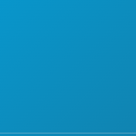
À PROPOS DE NOUS
CARRIÈRES
 BOISSONS
GUIDE OFFICIEL DES VISITEURS
ACCESSIBILITÉ
DÉVELOPPEMENT DURABLE
EXPÉRIENCES CULTURELLES
PRESSE
BLOG
NOUS CONTACTER