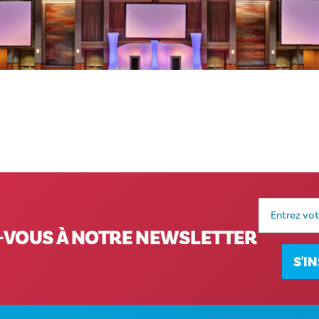
 des
elière adaptée
, bien sûr !
Adresse
e-
mail
VOUS À NOTRE NEWSLETTER
S'I