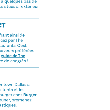
t à quelques pas de
situés à l'extérieur
CT
frant ainsi de
ncez par The
aurants. C'est
 saveurs préférées
 guide de The
re de congrès !
wntown Dallas a
itants et les
burger chez
Burger
jeuner, promenez-
astiques.