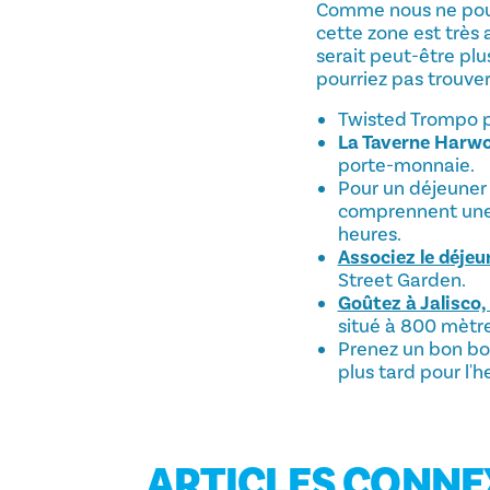
Comme nous ne pourro
cette zone est très a
serait peut-être plus
pourriez pas trouver
Twisted Trompo 
La Taverne Harw
porte-monnaie.
Pour un déjeuner 
comprennent une l
heures.
Associez le déjeu
Street Garden.
Goûtez à Jalisco
situé à 800 mètre
Prenez un bon bo
plus tard pour l'he
ARTICLES CONNE