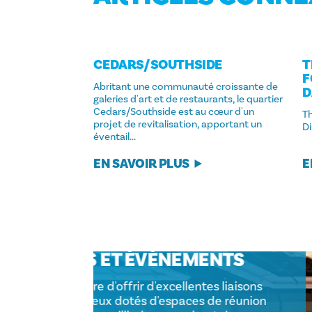
CEDARS/​SOUTHSIDE
T
F
Abritant une communauté croissante de
D
galeries d'art et de restaurants, le quartier
Cedars/Southside est au cœur d'un
T
projet de revitalisation, apportant un
Di
éventail...
E
EN SAVOIR PLUS
RÉUNIONS ET ÉVÉNEMEN
Qui est en mesure d'offrir d'excellentes 
aériennes, des lieux dotés d'espaces de