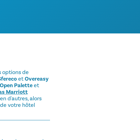
s options de
Sfereco
et
Overeasy
Open Palette
et
as Marriott
bien d'autres, alors
 de votre hôtel