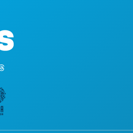
ACTIVITÉS
Siège social
ÉVÉNEMENTS
1807 Ross Avenue
ALIMENTATION ET
Suite 450
DÉCOUVRIR
Dallas, Texas 75201
VIE NOCTURNE
(214) 571-1000
SPORTS
PLAN
DÉCOUVREZ
OFFRES D'HÔTELS