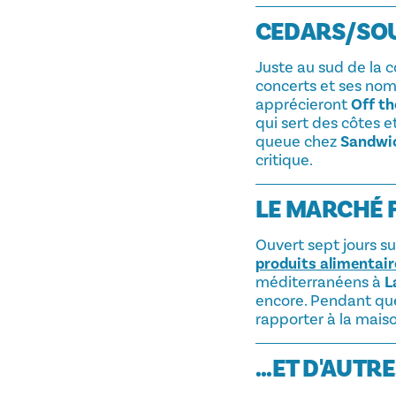
CEDARS/SOU
Juste au sud de la c
concerts et ses nom
apprécieront
Off t
qui sert des côtes e
queue chez
Sandwi
critique.
LE MARCHÉ 
Ouvert sept jours su
produits alimentair
méditerranéens à
L
encore. Pendant que
rapporter à la maiso
...ET D'AUT