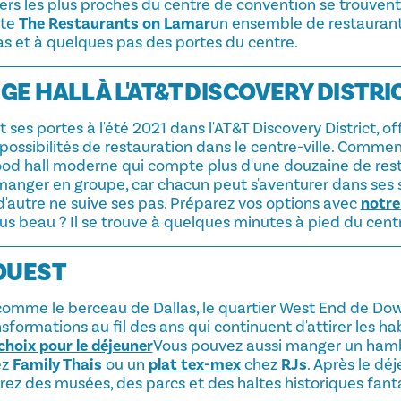
ers les plus proches du centre de convention se trouven
nte
The Restaurants on Lamar
un ensemble de restaurants 
as et à quelques pas des portes du centre.
E HALL À L'AT&T DISCOVERY DISTRI
 ses portes à l'été 2021 dans l'AT&T Discovery District, of
ossibilités de restauration dans le centre-ville. Comme
ood hall moderne qui compte plus d'une douzaine de rest
r manger en groupe, car chacun peut s'aventurer dans ses
'autre ne suive ses pas. Préparez vos options avec
notre
us beau ? Il se trouve à quelques minutes à pied du cent
OUEST
omme le berceau de Dallas, le quartier West End de Do
sformations au fil des ans qui continuent d'attirer les hab
choix pour le déjeuner
Vous pouvez aussi manger un ham
ez
Family Thais
ou un
plat tex-mex
chez
RJs
. Après le dé
rez des musées, des parcs et des haltes historiques fant