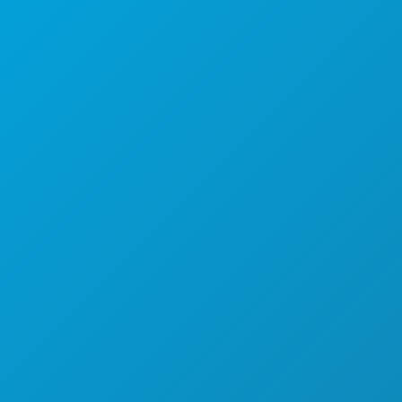
Dallas, Texas 75201
(214) 571-1000
ACTIVITÉS
ÉVÉNEMENTS
ALIMENTATION ET BOISSONS
DÉCOUVRIR
VIE NOCTURNE
SPORTS
PLAN
DÉCOUVREZ
OFFRES D'HÔTELS
À PROPOS DE NOUS
CARRIÈRES