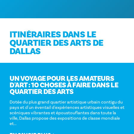
ITINÉRAIRES DANS LE
QUARTIER DES ARTS DE
DALLAS
UN VOYAGE POUR LES AMATEURS
D'ART : 10 CHOSES À FAIRE DANS LE
QUARTIER DES ARTS
Dotée du plus grand quartier artistique urbain contigu du
pays et d'un éventail d'expériences artistiques visuelles et
scéniques vibrantes et époustouflantes dans toute la
ville, Dallas propose des expositions de classe mondiale
et...