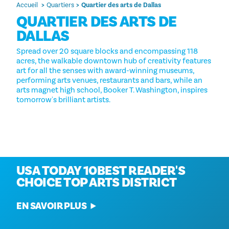
Accueil
Quartiers
Quartier des arts de Dallas
QUARTIER DES ARTS DE
DALLAS
Spread over 20 square blocks and encompassing 118
acres, the walkable downtown hub of creativity features
art for all the senses with award-winning museums,
performing arts venues, restaurants and bars, while an
arts magnet high school, Booker T. Washington, inspires
tomorrow's brilliant artists.
Dallas élu n° 1
USA TODAY 10BEST READER'S
CHOICE TOP ARTS DISTRICT
EN SAVOIR PLUS