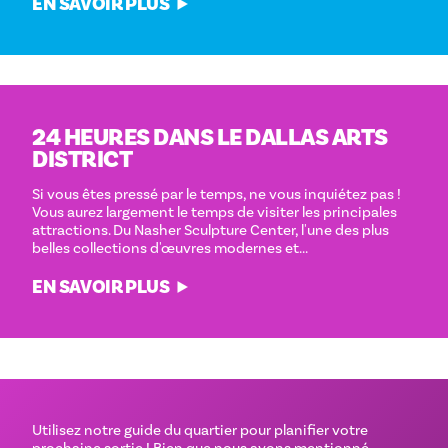
EN SAVOIR PLUS
24 HEURES DANS LE DALLAS ARTS
DISTRICT
Si vous êtes pressé par le temps, ne vous inquiétez pas !
Vous aurez largement le temps de visiter les principales
attractions. Du Nasher Sculpture Center, l'une des plus
belles collections d'œuvres modernes et...
EN SAVOIR PLUS
Utilisez notre guide du quartier pour planifier votre
prochaine sortie ! Bien que nous ayons mentionné