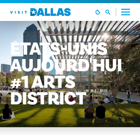
Aller directement au contenu
ÉTATS-UNIS
AUJOURD'HUI
#1
ARTS
DISTRICT