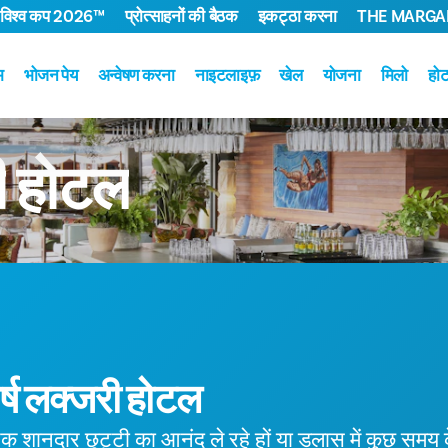
 विश्व कप 2026™
प्रोत्साहनों की बैठक
इकट्ठा करना
THE MARGAR
म
भोजन पेय
अन्वेषण करना
नाइटलाइफ़
खेल
योजना
मिलो
हो
ी
होटल
्ष लक्जरी होटल
 शानदार छुट्टी का आनंद ले रहे हों या डलास में कुछ समय क