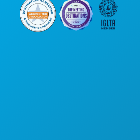
कॉर्पोरेट कार्यालय
1807 रॉस एवेन्यू
सुइट 450
डलास, टेक्सास 75201
(214) 571-1000
करने के लिए काम
कार्यक्रम
भोजन पेय
अन्वेषण करना
नाइटलाइफ़