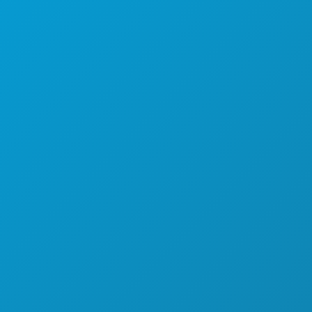
खेल
योजना
मिलो
होटल ऑफर
हमारे बारे में
करियर
आधिकारिक आगंतुक मार्गदर्शिका
सरल उपयोग
वहनीयता
सांस्कृतिक अनुभव
प्रेस
ब्लॉग
हमसे संपर्क करें