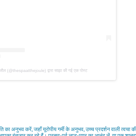
 जौल (@thespaatthejoule) द्वारा साझा की गई एक पोस्ट
ंति का अनुभव करें, जहाँ यूरोपीय गर्मी के अनुभव, उच्च प्रदर्शन वाली त्वच
 आपका इंतजार कर रहे हैं। प्रसव-पूर्व लाड़-प्यार का आनंद लें, या एक शानद