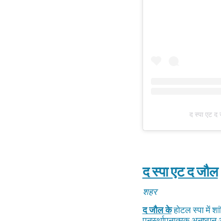
द स्पा एट द
द स्पा एट द जौल
शहर
द जौल के
होटल स्पा में शा
पुनर्स्थापनात्मक अनुष्ठान