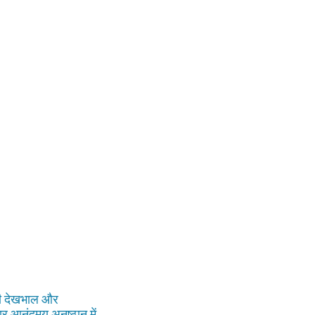
ा की देखभाल और
ार आनंदमय अनुष्ठान में