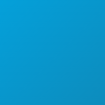
1807 रॉस एवेन्यू
सुइट 450
डलास, टेक्सास 75201
(214) 571-1000
करने के लिए काम
कार्यक्रम
भोजन पेय
अन्वेषण करना
नाइटलाइफ़
खेल
योजना
मिलो
होटल ऑफर