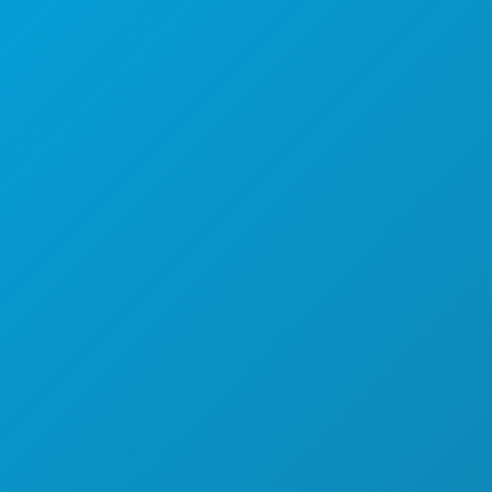
करने के लिए काम
कार्यक्रम
भोजन पेय
अन्वेषण करना
नाइटलाइफ़
खेल
योजना
मिलो
होटल ऑफर
हमारे बारे में
करियर
आधिकारिक आगंतुक मार्गदर्शिका
सरल उपयोग
वहनीयता