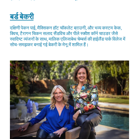
बर्ड बेकरी
दक्षिणी पेकन पाई, मैक्सिकन हॉट चॉकलेट ब्राउनी, और भव्य कस्टम केक,
क्विच, टैरागन चिकन सलाद सैंडविच और पीले स्क्वैश कॉर्न चाउडर जैसे
स्वादिष्ट व्यंजनों के साथ, मालिक एलिजाबेथ चेम्बर्स की हाईलैंड पार्क विलेज में
सोच-समझकर बनाई गई बेकरी के मेनू में शामिल हैं।