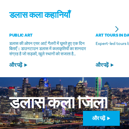
डलास कला कहानियाँ
PUBLIC ART
ART TOURS IN D
डलास की ओपन एयर आर्ट गैलरी में घूमते हुए एक दिन
Expert-led tours br
बिताएँ। डाउनटाउन डलास में कलाकृतियों का शानदार
संग्रह है जो सड़कों, खुले स्थानों को सजाता है…
और पढ़ें
और पढ़ें
डलास
कला
जिला
और पढ़ें