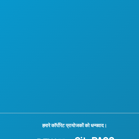
होटल ऑफर
हमारे बारे में
करियर
आधिकारिक आगंतुक मार्गदर्शिका
सरल उपयोग
वहनीयता
सांस्कृतिक अनुभव
प्रेस
ब्लॉग
हमसे संपर्क करें
हमारे कॉर्पोरेट प्रायोजकों को धन्यवाद।