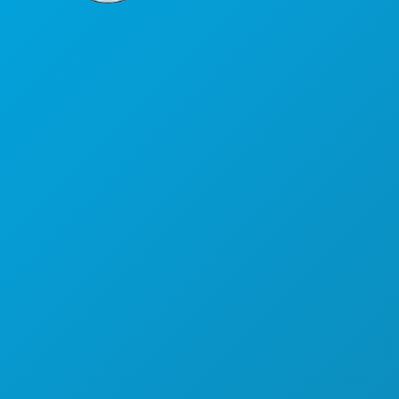
कॉर्पोरेट कार्यालय
1807 रॉस एवेन्यू
सुइट 450
डलास, टेक्सास 75201
(214) 571-1000
करने के लिए काम
कार्यक्रम
भोजन पेय
अन्वेषण करना
नाइटलाइफ़
खेल
योजना
मिलो