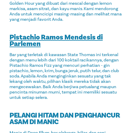
Golden Hour yang dibuat dari mescal dengan lemon
markisa, asam sitrat, dan kayu manis. Kami mendorong
Anda untuk mencicipi masing-masing dan melihat mana
yang menjadi favorit Anda.
Pistachio Ramos Mendesis di
Parlemen
Bar yang terletak di kawasan State Thomas ini terkenal
dengan menu lebih dari 100 koktail racikannya, dengan
Pistachio Ramos Fizz yang mencuri perhatian - gin
pistachio, lemon, krim, bunga jeruk, putih telur, dan club
soda. Apabila Anda menginginkan sesuatu yang tak
lekang oleh waktu, pilihan klasik mereka tidak akan
mengecewakan. Baik Anda berjiwa petualang maupun
pencinta minuman murni, tempat ini memiliki sesuatu
untuk setiap selera.
PELANGI HITAM DAN PENGHANCUR
ASAM DI MANIC
Manic di Deep Ellum, bar olahraga, biliar, dan seni