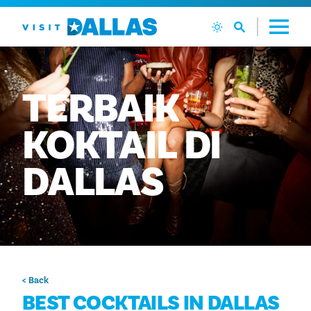
Langsung ke isi
TERBAIK
KOKTAIL
DI
DALLAS
< Back
BEST COCKTAILS IN DALLAS