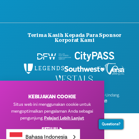
HUBUNGI KAMI
Terima Kasih Kepada Para Sponsor
Korporat Kami
© 2026 Visit Dallas. Semua Hak Dilindungi Undang-Undang.
KEBIJAKAN COOKIE
Kebijakan Privasi
|
Ketentuan Penggunaan
Situs web ini menggunakan cookie untuk
mengoptimalkan pengalaman Anda sebagai
pengunjung.
Pelajari Lebih Lanjut
Questions?
SETUJU
Bahasa Indonesia