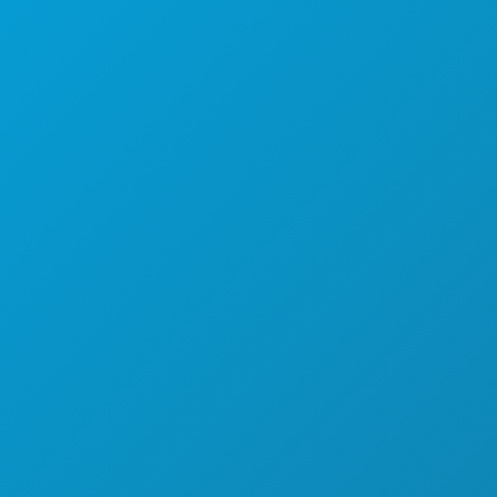
JELAJAHI
KEHIDUPAN MALAM
OLAHRAGA
RENCANA
PERKENALKAN
PENAWARAN HOTEL
TENTANG KAMI
KARIER
PANDUAN RESMI BAGI PENGUNJUNG
AKSESIBILITAS
KEBERLANJUTAN
PENGALAMAN BUDAYA
PERS
BLOG