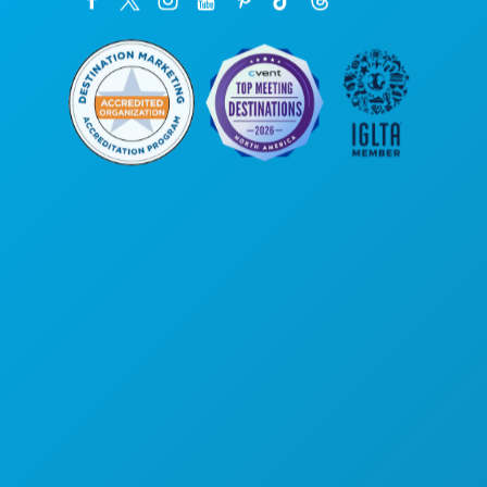
Kantor Pusat
1807 Ross Avenue
Suite 450
Dallas, Texas 75201
(214) 571-1000
HAL-HAL YANG BISA DILAKUKAN
ACARA
MAKANAN & MINUMAN