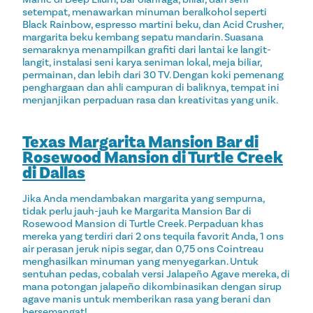
setempat, menawarkan minuman beralkohol seperti
Black Rainbow, espresso martini beku, dan Acid Crusher,
margarita beku kembang sepatu mandarin. Suasana
semaraknya menampilkan grafiti dari lantai ke langit-
langit, instalasi seni karya seniman lokal, meja biliar,
permainan, dan lebih dari 30 TV. Dengan koki pemenang
penghargaan dan ahli campuran di baliknya, tempat ini
menjanjikan perpaduan rasa dan kreativitas yang unik.
Texas Margarita Mansion Bar di
Rosewood Mansion di Turtle Creek
di Dallas
Jika Anda mendambakan margarita yang sempurna,
tidak perlu jauh-jauh ke Margarita Mansion Bar di
Rosewood Mansion di Turtle Creek. Perpaduan khas
mereka yang terdiri dari 2 ons tequila favorit Anda, 1 ons
air perasan jeruk nipis segar, dan 0,75 ons Cointreau
menghasilkan minuman yang menyegarkan. Untuk
sentuhan pedas, cobalah versi Jalapeño Agave mereka, di
mana potongan jalapeño dikombinasikan dengan sirup
agave manis untuk memberikan rasa yang berani dan
bersemangat!