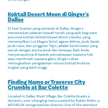
Koktail Desert Moon di Ginger's
Dallas
Di East Quarter yang semarak di Dallas, Ginger's
menawarkan pelarian bawah tanah yang apik bagi para
pencinta koktail. Koktail Desert Moon mereka, yang
menampilkan Los Magos Sotol, agave delima, jeruk darah,
jeruk nipis, dan pinggiran Tajin, adalah kenikmatan yang
penuh dengan aroma jeruk dan berasap. Baik Anda
menyeruputnya di bawah pencahayaan suasana hati
atau menikmati suasana glam, Ginger's akan
meningkatkan pengalaman minum koktail Anda ke
tingkat yang lebih tinggi.
Finding Namo or Traverse City
Crumble at Bar Colette
Located in Dallas' West Village, Bar Colette boasts a
dynamic, ever-changing menu curated by Rubén Rolón, a
MICHELIN-recognized bar director. One of the standout