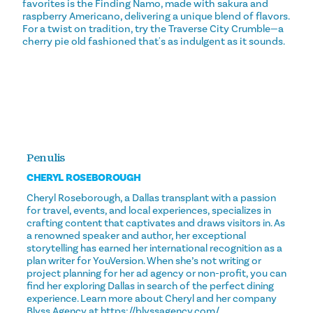
favorites is the Finding Namo, made with sakura and
raspberry Americano, delivering a unique blend of flavors.
For a twist on tradition, try the Traverse City Crumble—a
cherry pie old fashioned that's as indulgent as it sounds.
Penulis
CHERYL ROSEBOROUGH
Cheryl Roseborough, a Dallas transplant with a passion
for travel, events, and local experiences, specializes in
crafting content that captivates and draws visitors in. As
a renowned speaker and author, her exceptional
storytelling has earned her international recognition as a
plan writer for YouVersion. When she’s not writing or
project planning for her ad agency or non-profit, you can
find her exploring Dallas in search of the perfect dining
experience. Learn more about Cheryl and her company
Blyss Agency at https://blyssagency.com/.