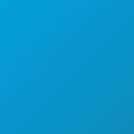
Suite 450
Dallas, Texas 75201
(214) 571-1000
HAL-HAL YANG BISA DILAKUKAN
ACARA
MAKANAN & MINUMAN
JELAJAHI
KEHIDUPAN MALAM
OLAHRAGA
RENCANA
PERKENALKAN
PENAWARAN HOTEL