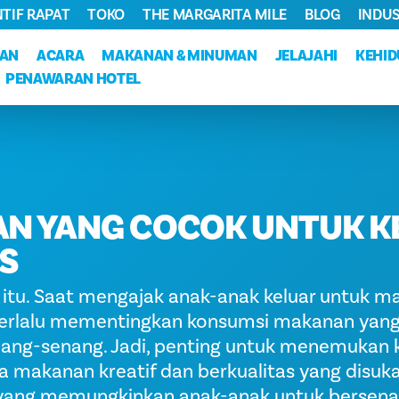
NTIF RAPAT
TOKO
THE MARGARITA MILE
BLOG
INDUS
KAN
ACARA
MAKANAN & MINUMAN
JELAJAHI
KEHI
PENAWARAN HOTEL
N YANG COCOK UNTUK K
AS
i itu. Saat mengajak anak-anak keluar untuk 
 terlalu mementingkan konsumsi makanan yan
nang-senang. Jadi, penting untuk menemukan
 makanan kreatif dan berkualitas yang disuk
yang memungkinkan anak-anak untuk bersen