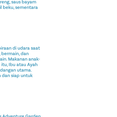
goreng, saus bayam
il beku, sementara
raan di udara saat
, bermain, dan
ain. Makanan anak-
itu, Ibu atau Ayah
idangan utama.
 dan siap untuk
s Adventure Garden