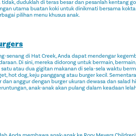
ka tidak, duduklah di teras besar dan pesanlah kentang 
angan utama buatan koki untuk dinikmati bersama kokta
erbagai pilihan menu khusus anak.
urgers
g-senang di Hat Creek, Anda dapat mendengar kegembi
raan. Di sini, mereka didorong untuk bermain, bermain
satu atau dua gigitan makanan di sela-sela waktu berm
t, hot dog, keju panggang atau burger kecil. Sementara 
r dan anggur dengan burger ukuran dewasa dan salad h
eruntungan, anak-anak akan pulang dalam keadaan lelah
dah Anda membawa anak-anak ke Rory Meyers Children'