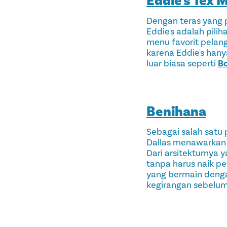
Eddie's Tex 
Dengan teras yang 
Eddie's adalah pilih
menu favorit pelang
karena Eddie's han
luar biasa seperti
Bo
Benihana
Sebagai salah satu 
Dallas menawarkan
Dari arsitekturnya 
tanpa harus naik p
yang bermain deng
kegirangan sebelu