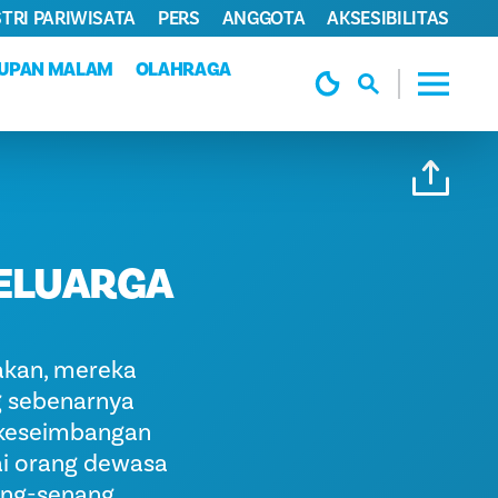
TRI PARIWISATA
PERS
ANGGOTA
AKSESIBILITAS
DUPAN MALAM
OLAHRAGA
ELUARGA
makan, mereka
g sebenarnya
 keseimbangan
ai orang dewasa
ang-senang