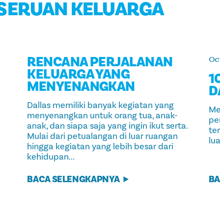
ESERUAN KELUARGA
RENCANA PERJALANAN
Oct
KELUARGA YANG
1
MENYENANGKAN
D
Dallas memiliki banyak kegiatan yang
Me
menyenangkan untuk orang tua, anak-
pe
anak, dan siapa saja yang ingin ikut serta.
te
Mulai dari petualangan di luar ruangan
lu
hingga kegiatan yang lebih besar dari
kehidupan...
BACA SELENGKAPNYA
BA