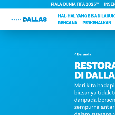
PIALA DUNIA FIFA 2026™
INSE
Langsung ke isi
HAL-HAL YANG BISA DILAKU
RENCANA
PERKENALKAN
Beranda
RESTORA
DI DALL
Mari kita hadap
biasanya tidak
daripada berse
sempurna antara
dalam suasana 