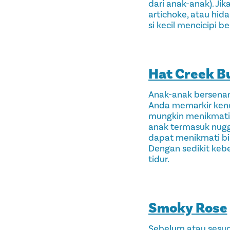
dari anak-anak). Ji
artichoke, atau hid
si kecil mencicipi b
Hat Creek B
Anak-anak bersenan
Anda memarkir kenda
mungkin menikmati 
anak termasuk nugge
dapat menikmati bi
Dengan sedikit keb
tidur.
Smoky Rose
Sebelum atau sesu