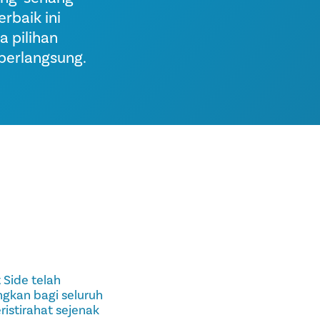
rbaik ini
 pilihan
berlangsung.
 Side telah
gkan bagi seluruh
ristirahat sejenak