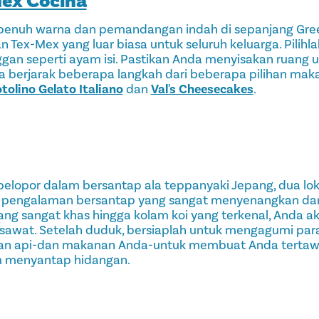
Mex Cocina
penuh warna dan pemandangan indah di sepanjang Gree
an
Tex-Mex
yang luar biasa untuk seluruh keluarga. Pilihl
gan seperti ayam isi. Pastikan Anda menyisakan ruang 
ya berjarak beberapa langkah dari beberapa pilihan ma
tolino Gelato Italiano
dan
Val's Cheesecakes
.
pelopor dalam bersantap ala teppanyaki Jepang, dua lok
 pengalaman bersantap yang sangat menyenangkan dan 
yang sangat khas hingga kolam koi yang terkenal, Anda a
esawat. Setelah duduk, bersiaplah untuk mengagumi par
an api-dan makanan Anda-untuk membuat Anda tertawa
m menyantap hidangan.