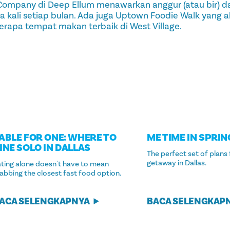
Company di Deep Ellum menawarkan anggur (atau bir) d
 kali setiap bulan. Ada juga Uptown Foodie Walk yan
rapa tempat makan terbaik di West Village.
ABLE FOR ONE: WHERE TO
ME TIME IN SPRI
INE SOLO IN DALLAS
The perfect set of plans 
getaway in Dallas.
ating alone doesn't have to mean
abbing the closest fast food option.
ACA SELENGKAPNYA
BACA SELENGKAP