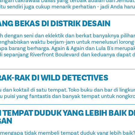
ngan cakrawala Dallas yang terbaik adalah dari Jemb
itu sendiri juga cukup menarik perhatian - jadi Anda har
ANG BEKAS DI DISTRIK DESAIN
h dengan seni dan eklektik dan berkat banyaknya piliha
enghabiskan waktu berjam-jam untuk menelusuri lorong
 barang berharga. Again & Again dan Lula B's merupa
 sepanjang Riverfront Boulevard dan keduanya dapat
 RAK-RAK DI WILD DETECTIVES
dan koktail di satu tempat. Toko buku dan bar di lingku
ku puisi yang fantastis dan banyak tempat untuk nongkron
 TEMPAT DUDUK YANG LEBIH BAIK D
GAN
di mengapa tidak membeli tempat duduk yang lebih baik?