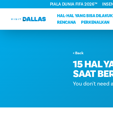
PIALA DUNIA FIFA 2026™
INSE
Langsung ke isi
HAL-HAL YANG BISA DILAKU
RENCANA
PERKENALKAN
< Back
15 HAL Y
SAAT BE
You don't need a