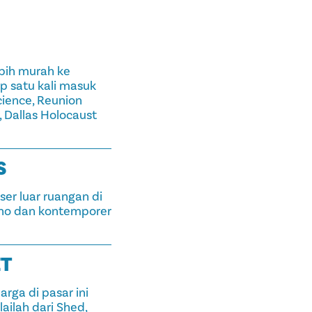
bih murah ke
 satu kali masuk
cience, Reunion
 Dallas Holocaust
S
er luar ruangan di
no dan kontemporer
ET
ga di pasar ini
lailah dari Shed,