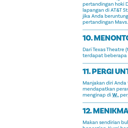
pertandingan hoki 
lapangan di AT&T S
jika Anda beruntun
pertandingan Mavs.
10. MENONTO
Dari Texas Theatre 
terdapat beberapa b
11. PERGI U
Manjakan diri Anda
mendapatkan perawa
menginap di
W.
, pe
12. MENIKM
Makan sendirian bu