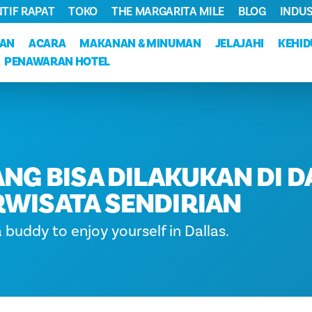
NTIF RAPAT
TOKO
THE MARGARITA MILE
BLOG
INDUS
KAN
ACARA
MAKANAN & MINUMAN
JELAJAHI
KEHI
PENAWARAN HOTEL
ANG BISA DILAKUKAN DI 
RWISATA SENDIRIAN
 buddy to enjoy yourself in Dallas.