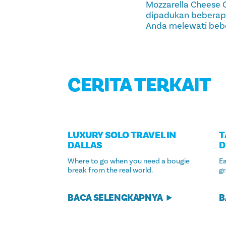
Mozzarella Cheese 
dipadukan beberapa
Anda melewati bebe
CERITA TERKAIT
LUXURY SOLO TRAVEL IN
T
DALLAS
D
Where to go when you need a bougie
E
break from the real world.
gr
BACA SELENGKAPNYA
B