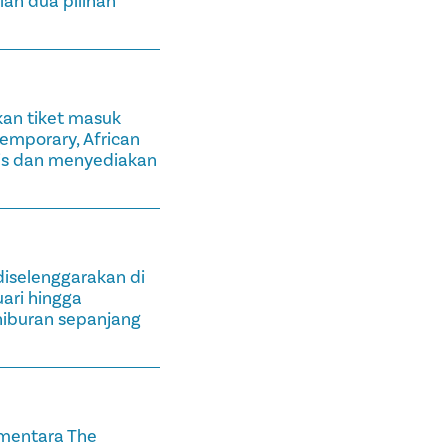
lah dua pilihan
kan tiket masuk
temporary, African
tis dan menyediakan
iselenggarakan di
ari hingga
hiburan sepanjang
ementara The