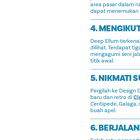
area pasar dalam r
dapat menemukan ge
4. MENGIKU
Deep Ellum terkena
dilihat. Terdapat t
mengagumi seni jal
titik awal.
5. NIKMATI 
Pergilah ke Design 
baru dan retro di
Ci
Centipede, Galaga, 
buah apel.
6. BERJALA