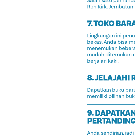
Salah satu pemanda
Ron Kirk. Jembatan 
7. TOKO BAR
Lingkungan ini penu
bekas, Anda bisa m
menemukan beberapa
mudah ditemukan di
berjalan kaki.
8. JELAJAHI
Dapatkan buku baru 
memiliki pilihan bu
9. DAPATKAN
PERTANDIN
Anda sendirian, ja