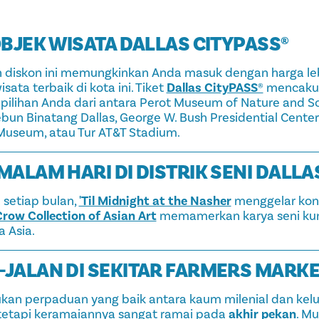
 OBJEK WISATA DALLAS CITYPASS®
 diskon ini memungkinkan Anda masuk dengan harga le
ata terbaik di kota ini. Tiket
Dallas CityPASS®
mencakup
pilihan Anda dari antara Perot Museum of Nature and S
un Binatang Dallas, George W. Bush Presidential Center,
useum, atau Tur AT&T Stadium.
 MALAM HARI DI DISTRIK SENI DALLA
 setiap bulan,
'Til Midnight at the Nasher
menggelar kons
row Collection of Asian Art
memamerkan karya seni ku
a Asia.
N-JALAN DI SEKITAR FARMERS MARK
n perpaduan yang baik antara kaum milenial dan keluar
, tetapi keramaiannya sangat ramai pada
akhir pekan
. Mu