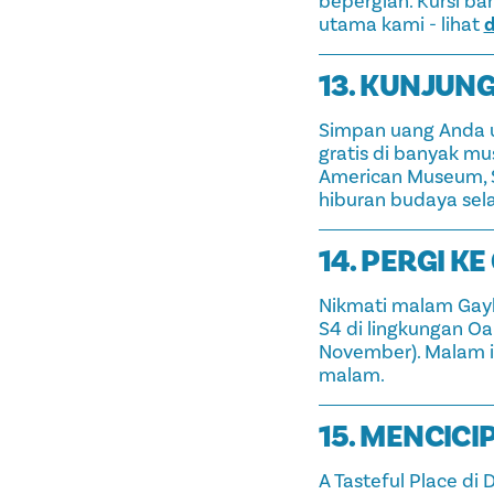
bepergian. Kursi ba
utama kami - lihat
d
13. KUNJUN
Simpan uang Anda u
gratis di banyak mus
American Museum, S
hiburan budaya sel
14. PERGI K
Nikmati malam Gayb
S4 di lingkungan Oa
November). Malam i
malam.
15. MENCICIP
A Tasteful Place di