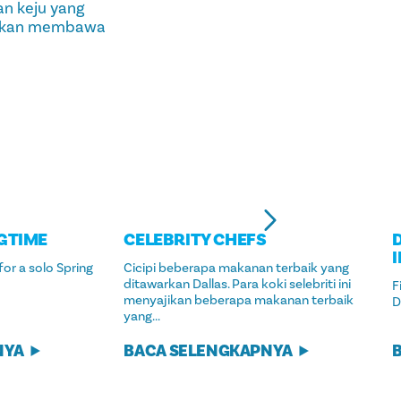
an keju yang
g akan membawa
NGTIME
CELEBRITY CHEFS
for a solo Spring
Cicipi beberapa makanan terbaik yang
ditawarkan Dallas. Para koki selebriti ini
F
menyajikan beberapa makanan terbaik
D
yang...
NYA
BACA SELENGKAPNYA