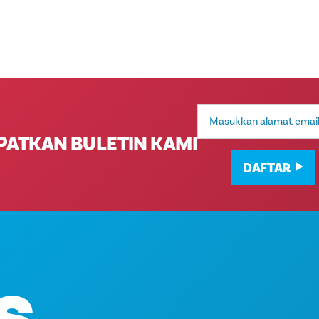
Alamat
Email
PATKAN BULETIN KAMI
DAFTAR
HAL-HAL YANG BISA DI
Kantor Pusat
ACARA
1807 Ross Avenue
MAKANAN & MINUMAN
Suite 450