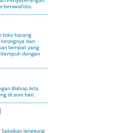
atan Penyeberangan
us berswafoto.
n toko barang
-lorongnya dan
kan tempat yang
 ditempuh dengan
ngan Bishop Arts
g di sore hari.
I
 Saksikan langsung