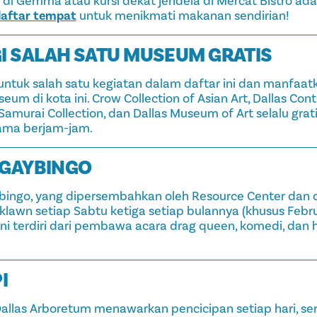
r di Gemma atau kursi dekat jendela di Mercat Bistro ada
aftar tempat
untuk menikmati makanan sendirian!
GI SALAH SATU MUSEUM GRATIS
ntuk salah satu kegiatan dalam daftar ini dan manfaat
eum di kota ini. Crow Collection of Asian Art, Dallas Con
amurai Collection, dan Dallas Museum of Art selalu gra
ama berjam-jam.
E GAYBINGO
ingo, yang dipersembahkan oleh Resource Center dan d
klawn setiap Sabtu ketiga setiap bulannya (khusus Febru
ni terdiri dari pembawa acara drag queen, komedi, dan 
I
 Dallas Arboretum menawarkan pencicipan setiap hari, s