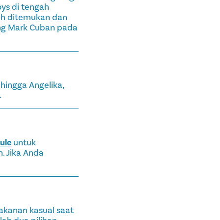
ys di tengah
ah ditemukan dan
ng Mark Cuban pada
hingga Angelika,
.
ule
untuk
. Jika Anda
akanan kasual saat