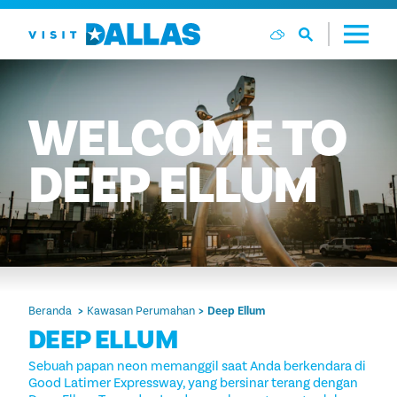
Langsung ke isi
WELCOME
TO
DEEP
ELLUM
Beranda
Kawasan Perumahan
Deep Ellum
DEEP ELLUM
Sebuah papan neon memanggil saat Anda berkendara di
Good Latimer Expressway, yang bersinar terang dengan