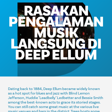
RASAKAN
PENGALAMAN
MUSIK
LANGSUNG DI
DEEP ELLUM
Dating back to 1884, Deep Ellum became widely known
as a hot spot for blues and jazz with Blind Lemon
Jefferson, Huddie "Leadbelly" Ledbetter and Bessie Smith
among the best-known acts to grace its storied stages.
You can still catch some great music at the various live
music venues and bars in the district. Trees hosts some