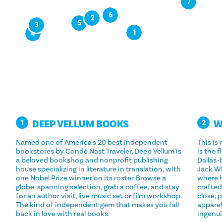
7
6
2
5
3
1
4
DEEP VELLUM BOOKS
W
1
2
Named one of America's 20 best independent
This is
bookstores by Condé Nast Traveler, Deep Vellum is
is the 
a beloved bookshop and nonprofit publishing
Dallas
house specializing in literature in translation, with
Jack Wh
one Nobel Prize winner on its roster. Browse a
where 
globe-spanning selection, grab a coffee, and stay
crafted
for an author visit, live music set or film workshop.
close, 
The kind of independent gem that makes you fall
apparel
back in love with real books.
ingenui