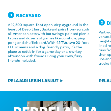
BACKYARD
1
D
2
A 12,500-square-foot open-air playground in the
heart of Deep Ellum, Backyard pairs from-scratch
Part wo
all-American eats with bar swings, painted picnic
venue, 
tables and dozens of games like cornhole, ping
neighbo
pong and shuffleboard. With 45 TVs, two 20-foot
lined r
LED screens and a dog-friendly patio, it's the
runs fr
place to settle in for a game day or a low-key
then sp
afternoon with friends. Bring your crew, furry
ups and
friends included.
trucks 
PELAJARI LEBIH LANJUT
PELAJ