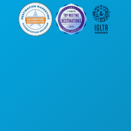
Kantor Pusat
1807 Ross Avenue
Suite 450
Dallas, Texas 75201
(214) 571-1000
HAL-HAL YANG BISA DILAKUKAN
ACARA
MAKANAN & MINUMAN
JELAJAHI