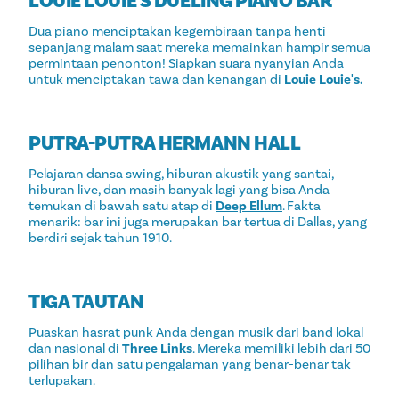
LOUIE LOUIE'S DUELING PIANO BAR
Dua piano menciptakan kegembiraan tanpa henti
sepanjang malam saat mereka memainkan hampir semua
permintaan penonton! Siapkan suara nyanyian Anda
untuk menciptakan tawa dan kenangan di
Louie Louie's.
PUTRA-PUTRA HERMANN HALL
Pelajaran dansa swing, hiburan akustik yang santai,
hiburan live, dan masih banyak lagi yang bisa Anda
temukan di bawah satu atap di
Deep Ellum
. Fakta
menarik: bar ini juga merupakan bar tertua di Dallas, yang
berdiri sejak tahun 1910.
TIGA TAUTAN
Puaskan hasrat punk Anda dengan musik dari band lokal
dan nasional di
Three Links
. Mereka memiliki lebih dari 50
pilihan bir dan satu pengalaman yang benar-benar tak
terlupakan.