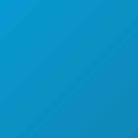
KEHIDUPAN MALAM
OLAHRAGA
RENCANA
PERKENALKAN
PENAWARAN HOTEL
TENTANG KAMI
KARIER
PANDUAN RESMI BAGI PENGUNJUNG
AKSESIBILITAS
KEBERLANJUTAN
PENGALAMAN BUDAYA
PERS
BLOG
HUBUNGI KAMI