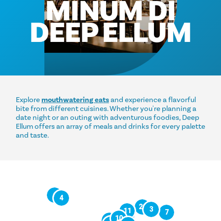
MINUM DI
DEEP ELLUM
Explore
mouthwatering eats
and experience a flavorful
bite from different cuisines. Whether you're planning a
date night or an outing with adventurous foodies, Deep
Ellum offers an array of meals and drinks for every palette
and taste.
6
4
20
3
11
7
12
10
21