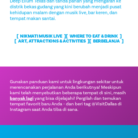
Deep Ellum Texas dan tanda panah yang mengarah ke
distrik bekas gudang yang kini berubah menjadi pusat
kehidupan malam dengan musik live, bar keren, dan
tempat makan santai.
NIKMATI MUSIK LIVE
WHERE TO EAT & DRINK
ART, ATTRACTIONS & ACTIVITIES
BERBELANJA
Gunakan panduan kami untuk lingkungan sekitar untuk
merencanakan perjalanan Anda berikutnya! Meskipun
kami telah menyebutkan beberapa tempat di sini, masih
banyak lagi
yang bisa dijelajahi! Pergilah dan temukan
tempat favorit baru Anda - dan beri tag @VisitDallas di
Instagram saat Anda tiba di sana.