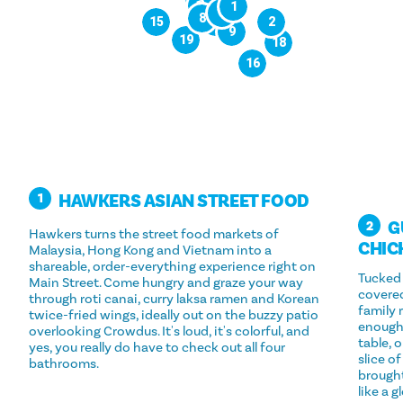
14
17
1
5
8
15
13
2
9
19
18
16
HAWKERS ASIAN STREET FOOD
1
G
2
Hawkers turns the street food markets of
CHIC
Malaysia, Hong Kong and Vietnam into a
shareable, order-everything experience right on
Tucked 
Main Street. Come hungry and graze your way
covered
through roti canai, curry laksa ramen and Korean
family r
twice-fried wings, ideally out on the buzzy patio
enough 
overlooking Crowdus. It's loud, it's colorful, and
table, 
yes, you really do have to check out all four
slice o
bathrooms.
brought
like a g