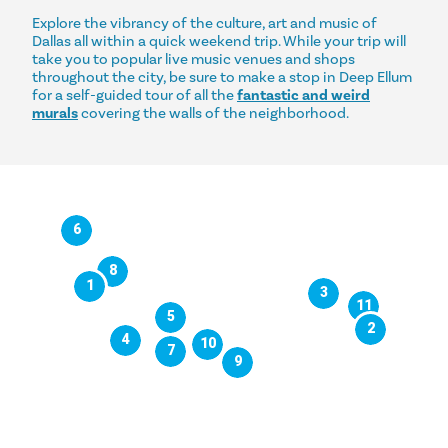
Explore the vibrancy of the culture, art and music of
Dallas all within a quick weekend trip. While your trip will
take you to popular live music venues and shops
throughout the city, be sure to make a stop in Deep Ellum
for a self-guided tour of all the
fantastic and weird
murals
covering the walls of the neighborhood.
6
8
1
3
11
5
2
4
10
7
9