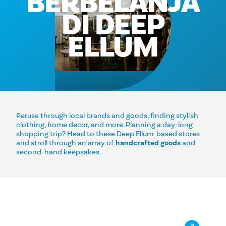
BERBELANJA
DI DEEP
ELLUM
Peruse through local brands and goods, finding stylish
clothing, home decor, and more. Planning a day-long
shopping trip? Head to these Deep Ellum-based stores
and stroll through an array of
handcrafted goods
and
second-hand keepsakes.