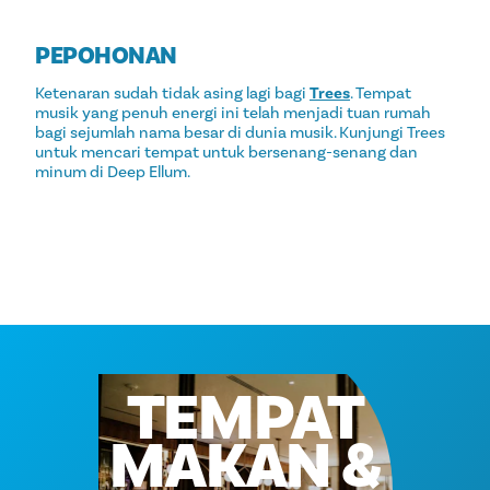
PEPOHONAN
Ketenaran sudah tidak asing lagi bagi
Trees
. Tempat
musik yang penuh energi ini telah menjadi tuan rumah
bagi sejumlah nama besar di dunia musik. Kunjungi Trees
untuk mencari tempat untuk bersenang-senang dan
minum di Deep Ellum.
TEMPAT
MAKAN &