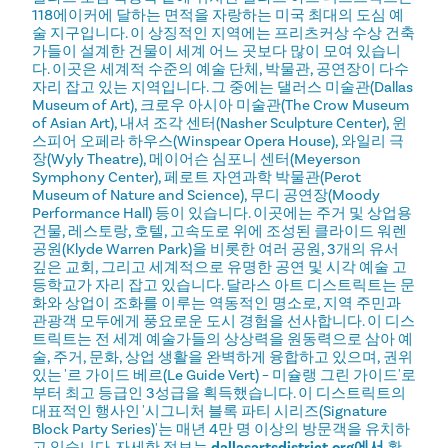
118에이커에 달하는 면적을 자랑하는 미국 최대의 도심 예
술 지구입니다. 이 상징적인 지역에는 프리츠커상 수상 건축
가들이 설계한 건물이 세계 어느 곳보다 많이 모여 있습니
다. 이곳은 세계적 수준의 예술 단체, 박물관, 공연장이 다수
자리 잡고 있는 지역입니다. 그 중에는 댈러스 미술관(Dallas
Museum of Art), 크로우 아시아 미술관(The Crow Museum
of Asian Art), 내셔 조각 센터(Nasher Sculpture Center), 윈
스피어 오페라 하우스(Winspear Opera House), 와일리 극
장(Wyly Theatre), 메이어슨 심포니 센터(Meyerson
Symphony Center), 페로트 자연과학 박물관(Perot
Museum of Nature and Science), 무디 공연장(Moody
Performance Hall) 등이 있습니다. 이곳에는 주거 및 상업용
건물, 레스토랑, 호텔, 고속도로 위에 조성된 클라이드 워렌
공원(Klyde Warren Park)을 비롯한 여러 공원, 3개의 유서
깊은 교회, 그리고 세계적으로 유명한 공연 및 시각 예술 고
등학교가 자리 잡고 있습니다. 달라스 아트 디스트릭트는 문
화와 상업이 조화를 이루는 역동적인 명소로, 지역 주민과
관광객 모두에게 풍요로운 도시 경험을 선사합니다. 이 디스
트릭트는 전 세계 예술가들의 상상력을 원동력으로 삼아 예
술, 주거, 문화, 상업 생활을 완벽하게 융합하고 있으며, 권위
있는 '르 가이드 베르(Le Guide Vert) – 미슐랭 그린 가이드'로
부터 최고 등급인 3성급을 획득했습니다. 이 디스트릭트의
대표적인 행사인 '시그니처 블록 파티 시리즈(Signature
Block Party Series)'는 매년 4만 명 이상의 방문객을 유치하
고 있습니다. 자세한 정보는
dallasartsdistrict.org에서
확