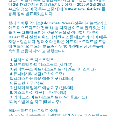
터 2월 17일까지 진행되었으며, 수상자는 2025년 2월 26일
수요일 정오(미국 동부 표준시)에
'10Best Arts Districts'를
통해 공식 발표되었습니다.
릴리 카바투 와이스(Lily Cabatu Weiss) 전무이사는 “달라스
아트 디스트릭트가 전국 1위를 차지한 이토록 권위 있는 예
술 지구 그룹에 포함된 것을 영광으로 생각합니다. 특히
10Best 독자 선정 어워드에서 텍사스를 대표하게 되어 매우
자랑스럽습니다. 엘패소 다운타운 아트 디스트릭트를 포함
해 후보에 오른 모든 분들과 상위 10위권에 선정된 분들께
축하를 전합니다”라고 말했습니다.
댈러스 아트 디스트릭트
브론즈빌 아트 디스트릭트 (시카고)
웨어하우스 아트 디스트릭트 (세인트피터스버그)
유니버시티 서클 (오하이오주)
엘패소 다운타운 예술 지구 (엘패소)
폰드렌 지구 (잭슨)
산타페 레일야드 예술 지구 (산타페)
이스트 마켓 지구 (누루-루이빌)
리버 노스 아트 디스트릭트 (RiNo-콜로라도)
녹스빌 예술 지구 (테네시주)
달라스 아트 디스트릭트 소개:
달라스 도심 북동쪽 끝에 위치한 달라스 아트 디스트릭트는