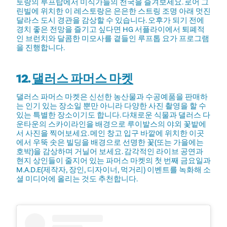
토랑의 루프탑에서 미식가들의 천국을 즐겨보세요. 로어 그
린빌에 위치한 이 레스토랑은 은은한 스트링 조명 아래 멋진
달라스 도시 경관을 감상할 수 있습니다. 오후가 되기 전에
경치 좋은 전망을 즐기고 싶다면 HG 서플라이에서 퇴폐적
인 브런치와 달콤한 미모사를 곁들인 루프톱 요가 프로그램
을 진행합니다.
12.
댈러스 파머스 마켓
댈러스 파머스 마켓은 신선한 농산물과 수공예품을 판매하
는 인기 있는 장소일 뿐만 아니라 다양한 사진 촬영을 할 수
있는 특별한 장소이기도 합니다. 다채로운 식물과 댈러스 다
운타운의 스카이라인을 배경으로 루이발스의 야외 꽃밭에
서 사진을 찍어보세요. 메인 창고 입구 바깥에 위치한 이곳
에서 우뚝 솟은 빌딩을 배경으로 선명한 꽃(또는 가을에는
호박)을 감상하며 거닐어 보세요. 감각적인 라이브 공연과
현지 상인들이 줄지어 있는 파머스 마켓의 첫 번째 금요일과
M.A.D.E(제작자, 장인, 디자이너, 먹거리) 이벤트를 녹화해 소
셜 미디어에 올리는 것도 추천합니다.