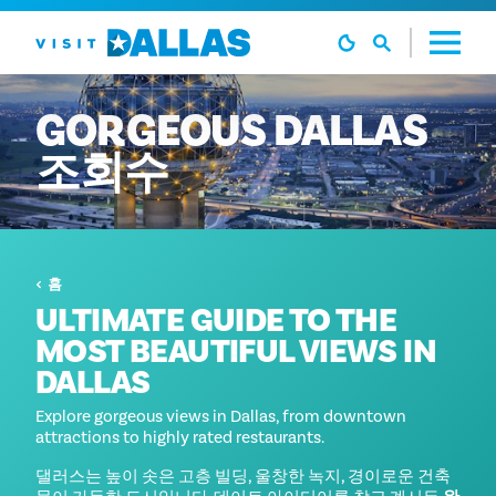
본문으로 건너뛰기
GORGEOUS
DALLAS
조회수
홈
ULTIMATE GUIDE TO THE
MOST BEAUTIFUL VIEWS IN
DALLAS
Explore gorgeous views in Dallas, from downtown
attractions to highly rated restaurants.
댈러스는 높이 솟은 고층 빌딩, 울창한 녹지, 경이로운 건축