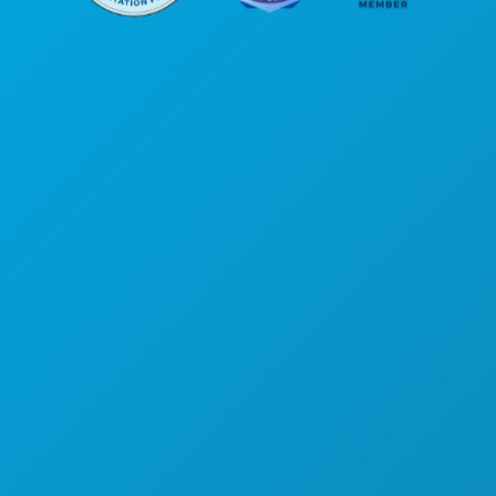
본사
1807 Ross Avenue
Suite 450
텍사스주 댈러스 75201
(214) 571-1000
즐길 거리
행사
음식 및 음료
탐색하기
야간 유흥
스포츠
계획
만나보세요