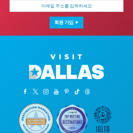
이
메
일
주
소
회원 가입