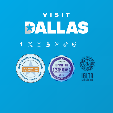
본사
1807 Ross Avenue
Suite 450