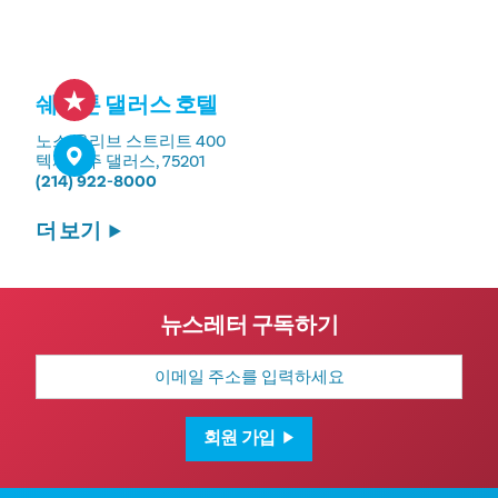
쉐라톤 댈러스 호텔
노스 올리브 스트리트 400
텍사스주 댈러스, 75201
(214) 922-8000
더 보기
뉴스레터 구독하기
이
메
일
주
소
회원 가입