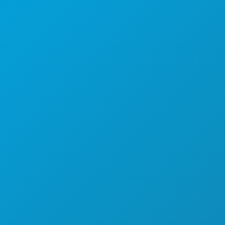
텍사스주 댈러스 75201
(214) 571-1000
즐길 거리
행사
음식 및 음료
탐색하기
야간 유흥
스포츠
계획
만나보세요
호텔 특가
회사 소개
채용 정보