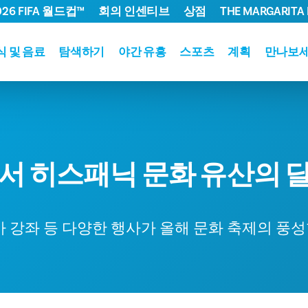
026 FIFA 월드컵™
회의 인센티브
상점
THE MARGARITA 
식 및 음료
탐색하기
야간 유흥
스포츠
계획
만나보
서 히스패닉 문화 유산의 
법
사 강좌 등 다양한 행사가 올해 문화 축제의 풍