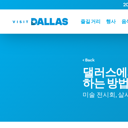
2
본문으로 건너뛰기
즐길 거리
행사
음
< Back
댈러스에
하는 방
미술 전시회, 살