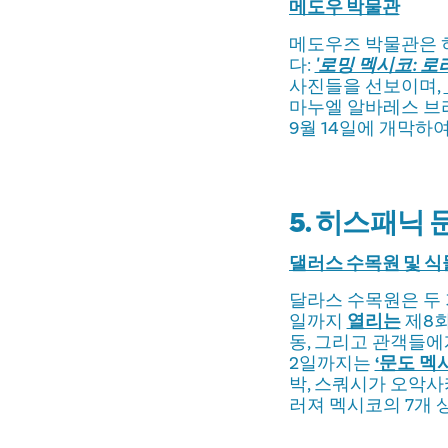
메도우 박물관
메도우즈 박물관은 
다:
'로밍 멕시코: 로
사진들을 선보이며,
마누엘 알바레스 브라
9월 14일에 개막하여
5. 히스패닉
댈러스 수목원 및 
달라스 수목원은 두 
일까지
열리는
제8회
동, 그리고 관객들에게
2일까지는
‘문도 멕시코
박, 스쿼시가 오악
러져 멕시코의 7개 