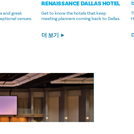
RENAISSANCE DALLAS HOTEL
s and great
Get to know the hotels that keep
T
eptional venues.
meeting planners coming back to Dallas.
H
더 보기