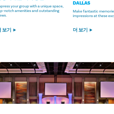
DALLAS
press your group with a unique space,
op-notch amenities and outstanding
Make fantastic memorie
ews.
impressions at these exc
더 보기
더 보기
 및 컨퍼런스를
그리고 규모에 상
텔 객실을 제공할