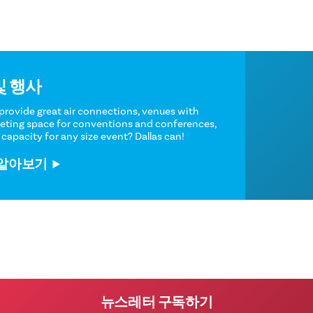
회의 및 행사
Who can provide great air connections, venues with
ample meeting space for conventions and conferences,
and hotel capacity for any size event? Dallas can!
자세히 알아보기
뉴스레터 구독하기