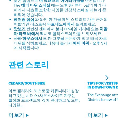
늦은 점심으로
더 크래프티 아이리쉬맨을
추천합니다.
The
해피 아워 스페셜
에는 오후 3시부터 5달러짜리 아
이리시 나초를 포함한 다양한 건강식 스페셜 메뉴가 준
비되어 있습니다.
페어링 점심
와 와인 한 잔을 메인 스트리트 가든 근처의
이탈리안 레스토랑
파르테노페에서
즐겨보세요.
맛보기
컨벤션 센터에서 불과 0.5마일 거리에 있는
치말
마 타코 바에서
멕시코 할리스코의 맛을 느껴보세요.
사파 하우스에서
포 한 그릇을 든든하게 먹고 태국 차로
더위를 식혀보세요. 나중에 들러서
해피 아워
- 오후 3시
에 시작됩니다!
관련 스토리
CEDARS/​SOUTHSIDE
TIPS FOR VISITI
IN DOWNTOWN 
아트 갤러리와 레스토랑 커뮤니티가 성장
The Exchange at 
하고 있는 시더스/사우스사이드 지구는
District is now of
활성화 프로젝트에 깊이 관여하고 있으며,
다양한 ...
더 보기
더 보기