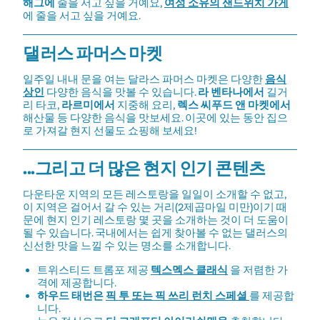
해그에
줄을 서고 싶을 거예요,
여성 소유의 샌드위치 가게
에 줄을 서고 싶을 거예요.
댈러스 파머스 마켓
일주일 내내 문을 여는 달라스 파머스 마켓은 다양한
음식
상인
다양한 음식을 맛볼 수 있습니다.
라 벤타나에서
길거
리 타코,
라르미에서
지중해 요리,
렉스 씨푸드 앤 마켓에서
해산물 등 다양한 음식을 맛보세요. 이곳에 있는 동안 집으
로 가져갈 현지 선물도 쇼핑해 보세요!
...그리고 더 많은 현지 인기 콘텐츠
다운타운 지역의 모든 레스토랑을 일일이 소개할 수 없고,
이 지역은 걸어서 갈 수 있는 거리(2제곱마일 미만)이기 때
문에 현지 인기 레스토랑 몇 곳을 소개하는 것이 더 도움이
될 수 있습니다. 국내에서는 쉽게 찾아볼 수 없는 댈러스의
신선한 맛을 느낄 수 있는 명소를 소개합니다.
트위스티드 트롬포 제공
텍스멕스 클래식
을 저렴한 가
격에 제공합니다.
하우드 태번은
픽 투 또는 픽 쓰리 런치 스페셜
를 제공합
니다.