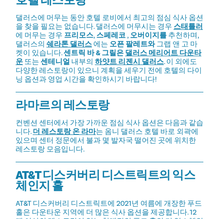
호텔 레스토랑
댈러스에 머무는 동안 호텔 로비에서 최고의 점심 식사 옵션
을 찾을 필요는 없습니다. 댈러스에 머무시는 경우
스태틀러
에 머무는 경우
프리모스
,
스페레코
,
오버이지를
추천하며,
댈러스의
쉐라톤 댈러스
에는
오픈 팔레트와
그랩 앤 고 마
켓이 있습니다.
센트릭 바 & 그릴은
댈러스 메리어트 다운타
운
또는
센테니얼
내부의
하얏트 리젠시 댈러스
. 이 외에도
다양한 레스토랑이 있으니 계획을 세우기 전에 호텔의 다이
닝 옵션과 영업 시간을 확인하시기 바랍니다!
라마르의 레스토랑
컨벤션 센터에서 가장 가까운 점심 식사 옵션은 다음과 같습
니다.
더 레스토랑 온 라마
는 옴니 댈러스 호텔 바로 외곽에
있으며 센터 정문에서 불과 몇 발자국 떨어진 곳에 위치한
레스토랑 모음입니다.
AT&T 디스커버리 디스트릭트의 익스
체인지 홀
AT&T 디스커버리 디스트릭트에 2021년 여름에 개장한 푸드
홀은 다운타운 지역에 더 많은 식사 옵션을 제공합니다. 12