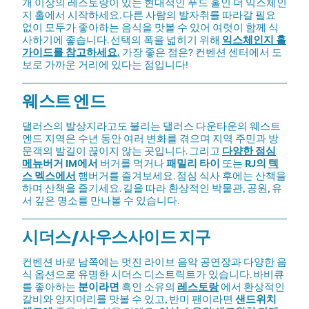
개 이상의 레스토랑이 있는 현대적인 푸드 홀인 더 익스체인
지 홀에서 시작하세요. 다른 사람의 발자취를 따라갈 필요
없이 모두가 좋아하는 음식을 맛볼 수 있어 여럿이 함께 식
사하기에 좋습니다. 선택의 폭을 넓히기 위해
익스체인지 홀
가이드를 참고하세요.
가장 좋은 점은? 컨벤션 센터에서 도
보로 가까운 거리에 있다는 점입니다!
웨스트 엔드
댈러스의 발상지라고도 불리는 댈러스 다운타운의 웨스트
엔드 지역은 수년 동안 여러 변화를 겪으며 지역 주민과 방
문객의 발길이 끊이지 않는 곳입니다. 그리고
다양한 점심
메뉴
버거 IM에서
버거를 먹거나
패밀리 타이
또는
RJ의
텍
스 멕스에서
햄버거를 즐겨보세요. 점심 식사 후에는 산책을
하며 산책을 즐기세요. 길을 따라 환상적인 박물관, 공원, 유
서 깊은 명소를 만나볼 수 있습니다.
시더스/사우스사이드 지구
컨벤션 바로 남쪽에는 멋진 라이브 음악 공연장과 다양한 음
식 옵션으로 유명한 시더스 디스트릭트가 있습니다. 바비큐
를 좋아하는
분이라면
흑인 소유의
레스토랑
에서 환상적인
갈비와 양지머리를 맛볼 수 있고, 반미 팬이라면
샌드위치