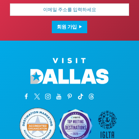
이
메
일
주
소
회원 가입