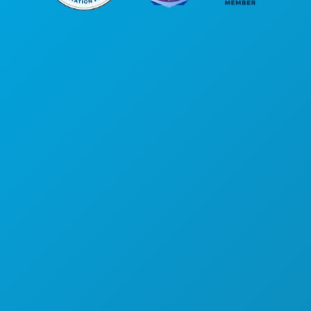
본사
1807 Ross Avenue
Suite 450
텍사스주 댈러스 75201
(214) 571-1000
즐길 거리
행사
음식 및 음료
탐색하기
야간 유흥
스포츠
계획