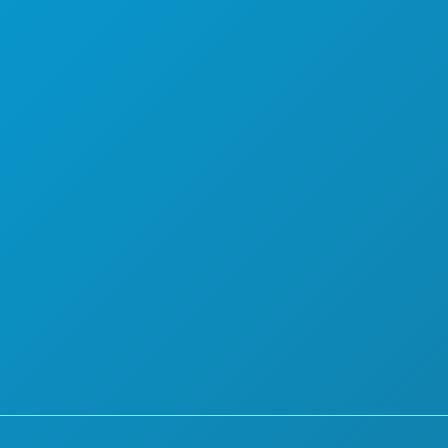
즐길 거리
회사 소개
행사
채용 정보
enue
음식 및 음료
공식 방문객 안내서
탐색하기
접근성
75201
야간 유흥
지속 가능성
0
스포츠
문화 체험
계획
보도자료
만나보세요
블로그
호텔 특가
문의하기