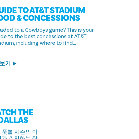
UIDE TO AT&T STADIUM
OOD & CONCESSIONS
aded to a Cowboys game? This is your
ide to the best concessions at AT&T
adium, including where to find…
 보기
ATCH THE
 DALLAS
 풋볼 시즌의 마
희가 추천하는 장