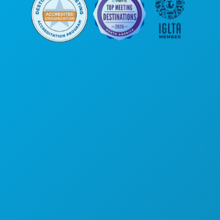
본사
1807 Ross Avenue
Suite 450
텍사스주 댈러스 75201
(214) 571-1000
즐길 거리
행사
음식 및 음료
탐색하기
야간 유흥