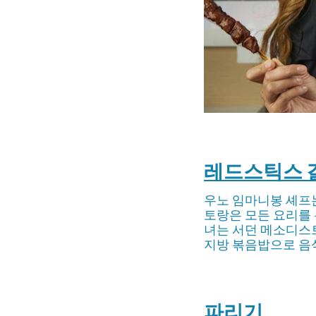
레드스틱스 
우노 임마니봉 셰프는
토랑은 모든 요리를 
녀는 서던 메소디스트
지방 볶음밥으로 음
파리기