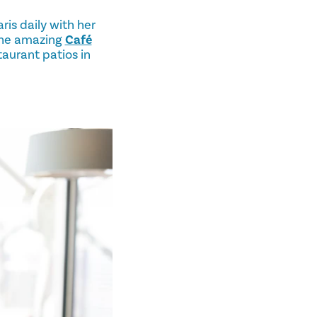
ris daily with her
the amazing
Café
taurant patios in