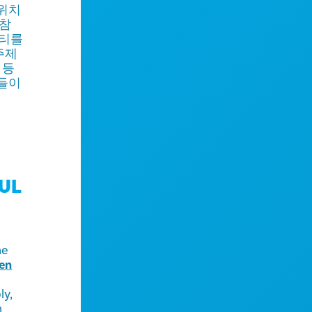
위치
 참
니티를
주제
 등
이들이
UL
he
hen
ly,
h