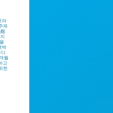
포라
 주제
댈러
 지
험을
랙박
튜디
2개월
하고
 위한