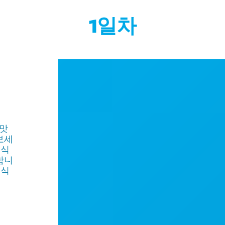
1일차
 맛
보세
육식
합니
음식