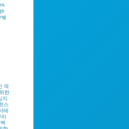
es.
gs
ing
인 역
 위한
심지
 핫스
엔터테
뿌리
 벽
기발한