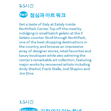
2.5시간
점심과 아트 워크
3늦은
Get a taste of Italy at Eataly inside
NorthPark Center. Top off the meal by
indulging in small batch gelato at the Il
Gelato counter. Stroll through NorthPark,
one of the best shopping destinations in
the country, and browse an impressive
array of designer stores, retail favorites and
luxury boutiques while also admiring the
center's remarkable art collection, featuring
major works by renowned artists including
Andy Warhol, Frank Stella, Joel Shapiro and
Jim Dine.
1.5시간
4달라스에서