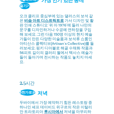
가장 인기 있는 동네
즐기기
오크 클리프 중심부에 있는 댈러스의 보석 같
은
비숍 아트 디스트릭트로
가서 디자인 및 활
판 인쇄 스튜디오 '위 아 1976'에 들러 나만의
문구를 디자인하거나 수공예 연하장을 구입
해 보세요. 그런 다음 150명 이상의 현지 예술
가들이 만든 다양한 미술품과 보석류 쇼룸인
아티산스 콜렉티브(Artisan's Collective)를 둘
러보세요. 핑키 디아블로 해골 수채화 작품과
56피트 길이의 갤러리 월에서 텍사스 예술가
들이 돌아가며 전시하는 작품도 놓치지 마세
요.
2.5시간
저녁
5한가로운
두바이에서 가장 예약하기 힘든 레스토랑 중
하나인 셰프 데이비드 위구르의 작은 이탈리
안 트라토리아
루시아에서
저녁을 마무리하