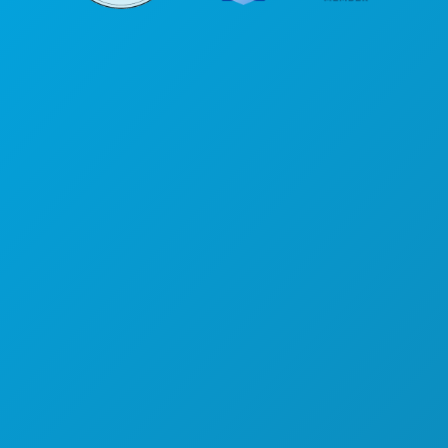
본사
1807 Ross Avenue
Suite 450
텍사스주 댈러스 75201
(214) 571-1000
즐길 거리
행사
음식 및 음료
탐색하기
야간 유흥
스포츠
계획
만나보세요