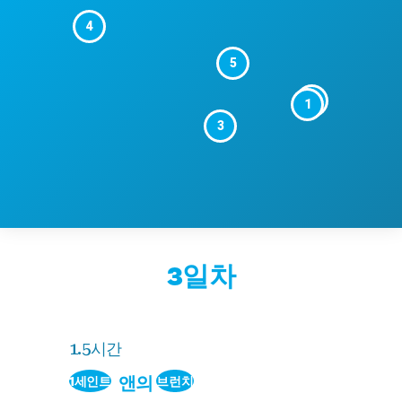
4
5
2
1
3
3일차
1.5시간
앤의
1세인트
브런치