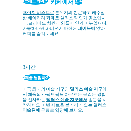
카페에서
1브레드위너스
조식
프렌치 비스트로
분위기의 친근하고 캐주얼
한 베이커리 카페로 댈러스의 인기 명소입니
다. 프라이드 치킨과 와플이 인기 메뉴입니다.
가능하다면 파티오에 마련된 테이블에 앉아
커피를 즐겨보세요.
3시간
2예술 탐험하기
미국 최대의 예술 지구인
댈러스 예술 지구에
서
예술의 스펙트럼을 아우르는 끝없는 경험
을 선사하는
댈러스 예술 지구에서
방문을 시
작하세요. 매번 새로운 볼거리가 있는
댈러스
미술관에
무료로 입장해 보세요.