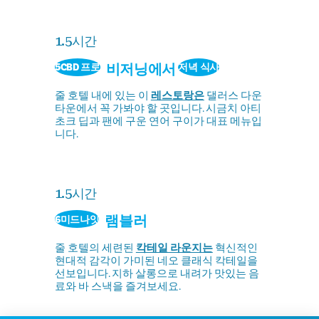
1.5시간
비저닝에서
5CBD 프로
저녁 식사
줄 호텔 내에 있는 이
레스토랑은
댈러스 다운
타운에서 꼭 가봐야 할 곳입니다. 시금치 아티
초크 딥과 팬에 구운 연어 구이가 대표 메뉴입
니다.
1.5시간
램블러
6미드나잇
줄 호텔의 세련된
칵테일 라운지는
혁신적인
현대적 감각이 가미된 네오 클래식 칵테일을
선보입니다. 지하 살롱으로 내려가 맛있는 음
료와 바 스낵을 즐겨보세요.