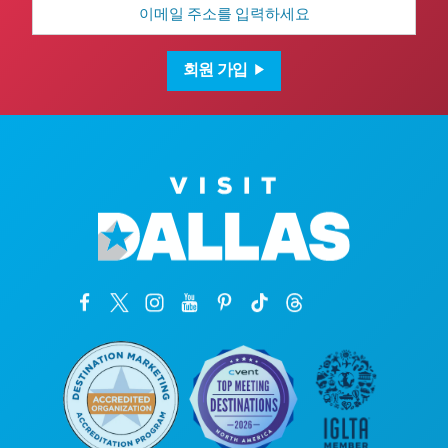
이
메
일
주
소
회원 가입