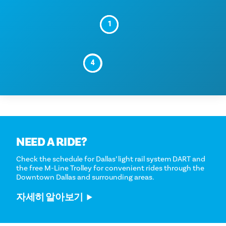
1
2
5
4
6
NEED A RIDE?
Check the schedule for Dallas’ light rail system DART and
the free M-Line Trolley for convenient rides through the
Downtown Dallas and surrounding areas.
자세히 알아보기