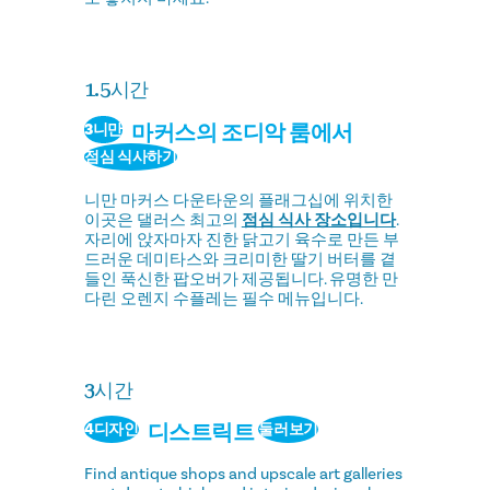
1.5시간
마커스의 조디악 룸에서
3니만
점심 식사하기
니만 마커스 다운타운의 플래그십에 위치한
이곳은 댈러스 최고의
점심 식사 장소입니다
.
자리에 앉자마자 진한 닭고기 육수로 만든 부
드러운 데미타스와 크리미한 딸기 버터를 곁
들인 푹신한 팝오버가 제공됩니다. 유명한 만
다린 오렌지 수플레는 필수 메뉴입니다.
3시간
디스트릭트
4디자인
둘러보기
Find antique shops and upscale art galleries