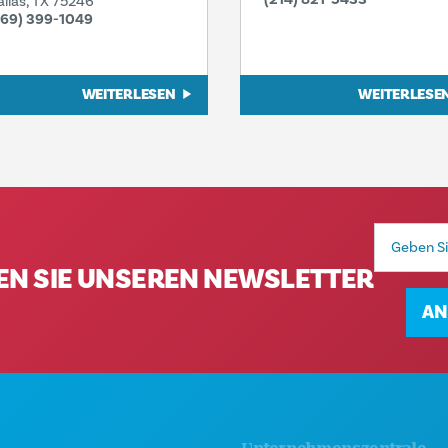
allas, TX 75246
469) 399-1049
WEITERLESEN
WEITERLESE
E-
Mail-
Adresse
EN SIE UNSEREN NEWSLETTER
AN
AKT
Unternehmenszentrale