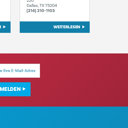
220
Dallas, TX 75204
(214) 210-1103
N
WEITERLESEN
MELDEN
IVITÄTEN
ÜBER UNS