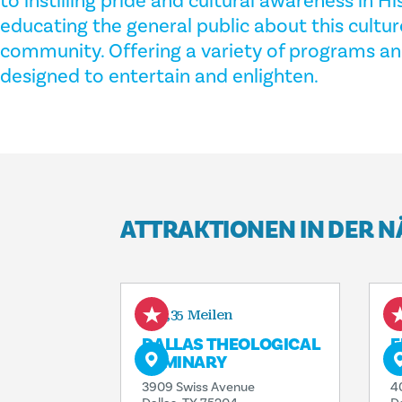
to instilling pride and cultural awareness in H
educating the general public about this cultur
community. Offering a variety of programs a
designed to entertain and enlighten.
ATTRAKTIONEN IN DER 
0,35 Meilen
DALLAS THEOLOGICAL
E
SEMINARY
D
3909 Swiss Avenue
4