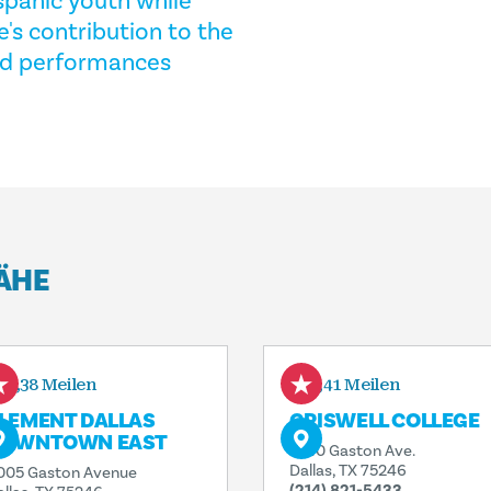
ispanic youth while
e's contribution to the
nd performances
NÄHE
0,38 Meilen
0,41 Meilen
LEMENT DALLAS
CRISWELL COLLEGE
OWNTOWN EAST
4010 Gaston Ave.
Dallas, TX 75246
005 Gaston Avenue
(214) 821-5433