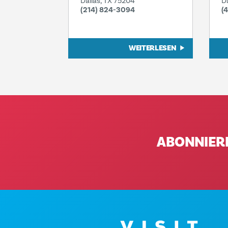
Dallas, TX 75204
D
(214) 824-3094
(
WEITERLESEN
ABONNIER