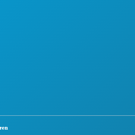
RANSTALTUNGEN
KARRIERE
EN & TRINKEN
OFFIZIELLER REISEFÜHRER
TDECKEN
BARRIEREFREIHEIT
CHTLEBEN
NACHHALTIGKEIT
ORT
KULTURELLE ERLEBNISSE
AN
PRESSE
RNEN SIE KENNEN
BLOG
TELANGEBOTE
KONTAKT
ren