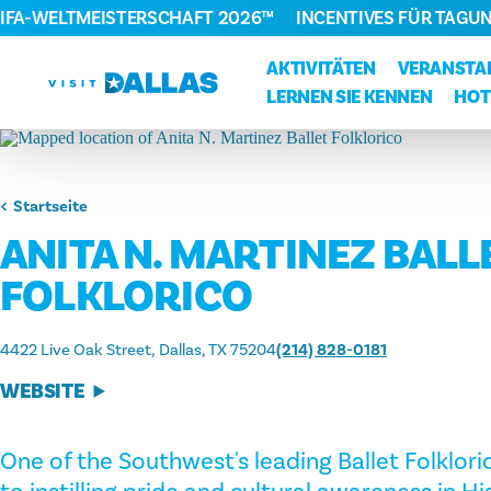
FIFA-WELTMEISTERSCHAFT 2026™
INCENTIVES FÜR TAGU
Zum Inhalt springen
AKTIVITÄTEN
VERANSTA
LERNEN SIE KENNEN
HOT
Startseite
ANITA N. MARTINEZ BALL
FOLKLORICO
4422 Live Oak Street
Dallas, TX 75204
(214) 828-0181
WEBSITE
One of the Southwest's leading Ballet Folklor