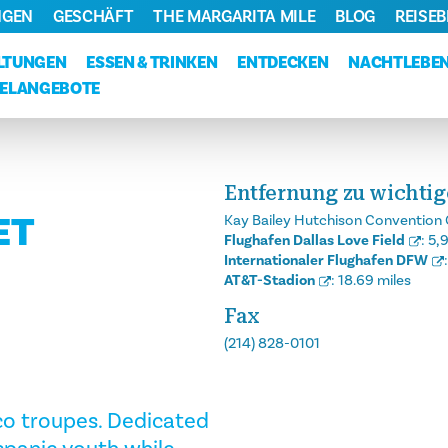
NGEN
GESCHÄFT
THE MARGARITA MILE
BLOG
REISE
LTUNGEN
ESSEN & TRINKEN
ENTDECKEN
NACHTLEBE
ELANGEBOTE
Entfernung zu wichti
ET
Kay Bailey Hutchison Convention 
Flughafen Dallas Love Field
:
5,
Internationaler Flughafen DFW
AT&T-Stadion
:
18.69 miles
Fax
(214) 828-0101
ico troupes. Dedicated