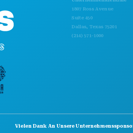
VE
1807 Ross Avenue
ESS
Suite 450
EN
Dallas, Texas 75201
NA
(214) 571-1000
SP
PL
LE
HO
Vielen Dank An Unsere Unternehmenssponso