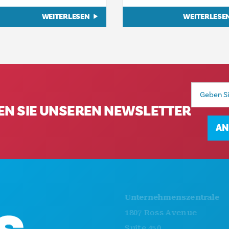
WEITERLESEN
WEITERLESE
E-
Mail-
Adresse
EN SIE UNSEREN NEWSLETTER
AN
AK
Unternehmenszentrale
VE
1807 Ross Avenue
ES
Suite 450