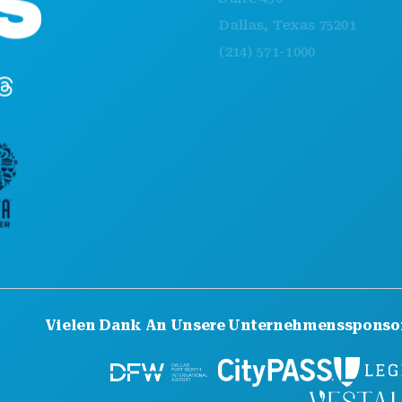
EN
Dallas, Texas 75201
NA
(214) 571-1000
SP
PL
LE
HO
Vielen Dank An Unsere Unternehmenssponso