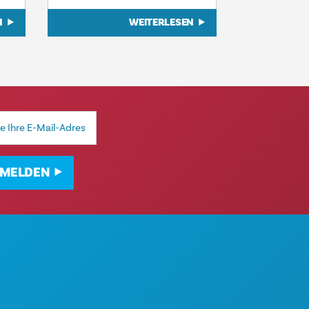
N
WEITERLESEN
MELDEN
TIVITÄTEN
ÜBER UNS
RANSTALTUNGEN
KARRIERE
SEN & TRINKEN
OFFIZIELLER REISEFÜHRER