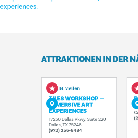
experiences.
ATTRAKTIONEN IN DER 
0,44 Meilen
TILES WORKSHOP —
B
IMMERSIVE ART
3
EXPERIENCES
C
(
17250 Dallas Pkwy, Suite 220
Dallas, TX 75248
(972) 256-8484