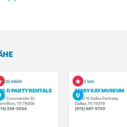
NÄHE
1.32 miles
2,3 km
IG D PARTY RENTALS
MARY KAY MUSEUM
237 Commander Dr
16251 N. Dallas Parkway
arrollton, TX 75006
Dallas, TX 75379
214) 239-3054
(972) 687-5720