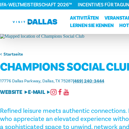
FIFA-WELTMEISTERSCHAFT 2026™
INCENTIVES FÜR TAGU
Zum Inhalt springen
AKTIVITÄTEN
VERANSTA
LERNEN SIE KENNEN
HOT
Startseite
CHAMPIONS SOCIAL CLU
17776 Dallas Parkway
Dallas, TX 75287
(469) 240-3444
WEBSITE
E-MAIL
Refined leisure meets authentic connections.
who appreciate an elevated experience without
a sophisticated space to unwind, network and