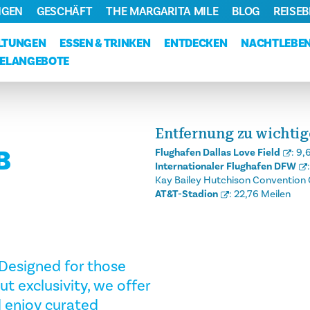
NGEN
GESCHÄFT
THE MARGARITA MILE
BLOG
REISE
LTUNGEN
ESSEN & TRINKEN
ENTDECKEN
NACHTLEBE
ELANGEBOTE
Entfernung zu wichti
B
Flughafen Dallas Love Field
:
9,
Internationaler Flughafen DFW
Kay Bailey Hutchison Convention 
AT&T-Stadion
:
22,76 Meilen
 Designed for those
 exclusivity, we offer
 enjoy curated