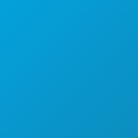
Unternehmenszentrale
1807 Ross Avenue
Suite 450
Dallas, Texas 75201
(214) 571-1000
AKTIVITÄTEN
VERANSTALTUNGEN
ESSEN & TRINKEN
ENTDECKEN
NACHTLEBEN
SPORT
PLAN
LERNEN SIE KENNEN