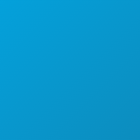
Unternehmenszentrale
1807 Ross Avenue
Suite 450
Dallas, Texas 75201
(214) 571-1000
AKTIVITÄTEN
VERANSTALTUNGEN
ESSEN & TRINKEN
ENTDECKEN
NACHTLEBEN
SPORT
PLAN
LERNEN SIE KENNEN
HOTELANGEBOTE