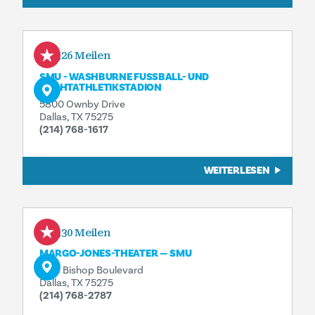
0,26 Meilen
SMU - WASHBURNE FUSSBALL- UND L
EICHTATHLETIKSTADION
5800 Ownby Drive
Dallas, TX 75275
(214) 768-1617
WEITERLESEN
0,30 Meilen
MARGO-JONES-THEATER — SMU
6101 Bishop Boulevard
Dallas, TX 75275
(214) 768-2787