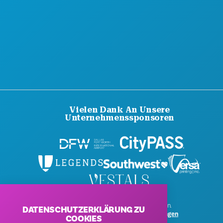
Vielen Dank An Unsere
Unternehmenssponsoren
© 2026 Visit Dallas. Alle Rechte vorbehalten.
DATENSCHUTZERKLÄRUNG ZU
Datenschutzerklärung
|
Nutzungsbedingungen
COOKIES