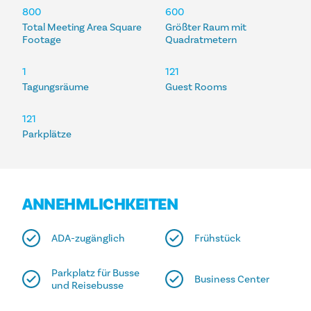
UNTERKÜNFTE
800
600
Total Meeting Area Square
Größter Raum mit
Footage
Quadratmetern
1
121
Tagungsräume
Guest Rooms
121
Parkplätze
ANNEHMLICHKEITEN
ADA-zugänglich
Frühstück
Parkplatz für Busse
Business Center
und Reisebusse