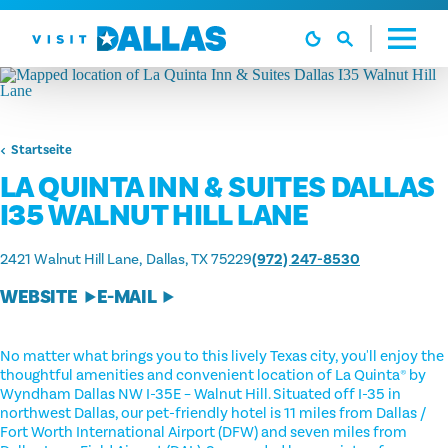
Zum Inhalt springen
Startseite
LA QUINTA INN & SUITES DALLAS
I35 WALNUT HILL LANE
2421 Walnut Hill Lane
Dallas, TX 75229
(972) 247-8530
WEBSITE
E-MAIL
No matter what brings you to this lively Texas city, you'll enjoy the
thoughtful amenities and convenient location of La Quinta® by
Wyndham Dallas NW I-35E – Walnut Hill. Situated off I-35 in
northwest Dallas, our pet-friendly hotel is 11 miles from Dallas /
Fort Worth International Airport (DFW) and seven miles from