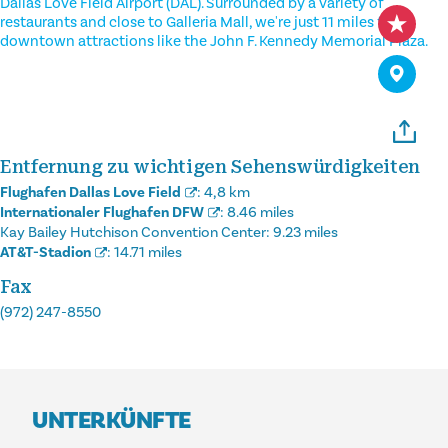
Dallas Love Field Airport (DAL). Surrounded by a variety of
restaurants and close to Galleria Mall, we're just 11 miles from
downtown attractions like the John F. Kennedy Memorial Plaza.
Entfernung zu wichtigen Sehenswürdigkeiten
Flughafen Dallas Love Field
:
4,8 km
Internationaler Flughafen DFW
:
8.46 miles
Kay Bailey Hutchison Convention Center:
9.23 miles
AT&T-Stadion
:
14.71 miles
Fax
(972) 247-8550
UNTERKÜNFTE