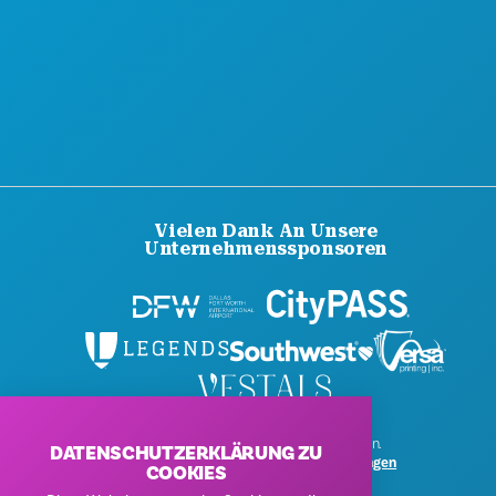
Vielen Dank An Unsere
Unternehmenssponsoren
© 2026 Visit Dallas. Alle Rechte vorbehalten.
DATENSCHUTZERKLÄRUNG ZU
Datenschutzerklärung
|
Nutzungsbedingungen
COOKIES