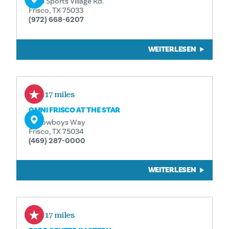
6155 Sports Village Rd.
Frisco, TX 75033
(972) 668-6207
WEITERLESEN
3.17 miles
OMNI FRISCO AT THE STAR
11 Cowboys Way
Frisco, TX 75034
(469) 287-0000
WEITERLESEN
3.17 miles