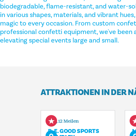
biodegradable, flame-resistant, and water-solu
in various shapes, materials, and vibrant hues
magic to every occasion. From custom confetti
professional confetti equipment, we've been a
elevating special events large and small.
ATTRAKTIONEN IN DER 
1,12 Meilen
R. E. GOOD SPORTS
M