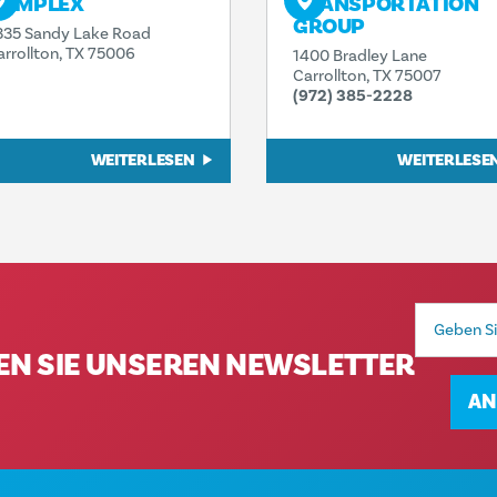
OMPLEX
TRANSPORTATION
GROUP
335 Sandy Lake Road
arrollton, TX 75006
1400 Bradley Lane
Carrollton, TX 75007
(972) 385-2228
WEITERLESEN
WEITERLESE
E-
Mail-
Adresse
EN SIE UNSEREN NEWSLETTER
AN