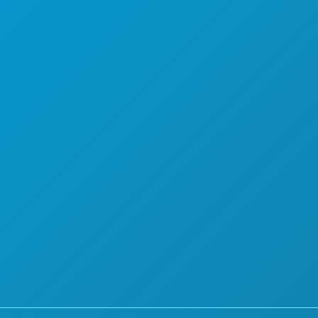
TIVITÄTEN
ÜBER UNS
RANSTALTUNGEN
KARRIERE
SEN & TRINKEN
OFFIZIELLER REISEFÜHRER
NTDECKEN
BARRIEREFREIHEIT
ACHTLEBEN
NACHHALTIGKEIT
ORT
KULTURELLE ERLEBNISSE
AN
PRESSE
RNEN SIE KENNEN
BLOG
TELANGEBOTE
KONTAKT