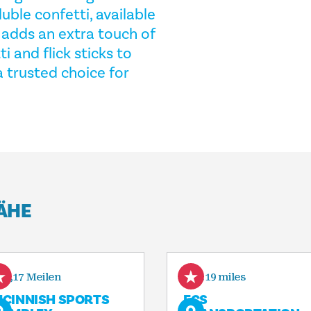
ble confetti, available
, adds an extra touch of
 and flick sticks to
 trusted choice for
NÄHE
1,17 Meilen
2.19 miles
CINNISH SPORTS
ECS