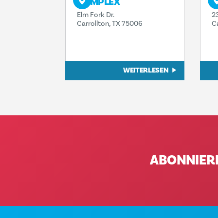
COMPLEX
C
Elm Fork Dr.
2
Carrollton, TX 75006
C
WEITERLESEN
ABONNIER