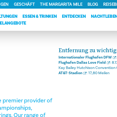
NGEN
GESCHÄFT
THE MARGARITA MILE
BLOG
REISE
LTUNGEN
ESSEN & TRINKEN
ENTDECKEN
NACHTLEBE
ELANGEBOTE
Entfernung zu wichti
Internationaler Flughafen DFW
Flughafen Dallas Love Field
:
8.1
Kay Bailey Hutchison Convention 
AT&T-Stadion
:
17,80 Meilen
e premier provider of
hampionships,
ings. Our range of