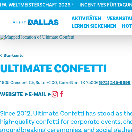
FIFA-WELTMEISTERSCHAFT 2026™
INCENTIVES FÜR TAGU
Zum Inhalt springen
AKTIVITÄTEN
VERANSTA
LERNEN SIE KENNEN
HOT
Startseite
ULTIMATE CONFETTI
1605 Crescent Cir, Suite #200
Carrollton, TX 75006
(972) 245-9999
WEBSITE
E-MAIL
Since 2012, Ultimate Confetti has stood as th
high-quality confetti for corporate events, c
groundbreaking ceremonies, and social gather