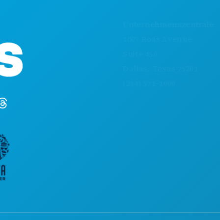
AK
Unternehmenszentrale
VE
1807 Ross Avenue
ES
Suite 450
E
Dallas, Texas 75201
N
(214) 571-1000
SP
PL
LE
HO