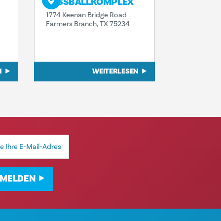
FUSSBALLKOMPLEX
1774 Keenan Bridge Road
Farmers Branch, TX 75234
N
WEITERLESEN
MELDEN