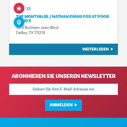
Aug 13
THE MONTVALES / NATHAN EVANS FOX AT POOR
DAVID’S
1313 Botham Jean Blvd
Dallas, TX 75215
WEITERLESEN
ABONNIEREN SIE UNSEREN NEWSLETTER
E-
Mail-
Adresse
ANMELDEN