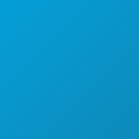
(214) 571-1000
AKTIVITÄTEN
VERANSTALTUNGEN
ESSEN & TRINKEN
ENTDECKEN
NACHTLEBEN
SPORT
PLAN
LERNEN SIE KENNEN
HOTELANGEBOTE