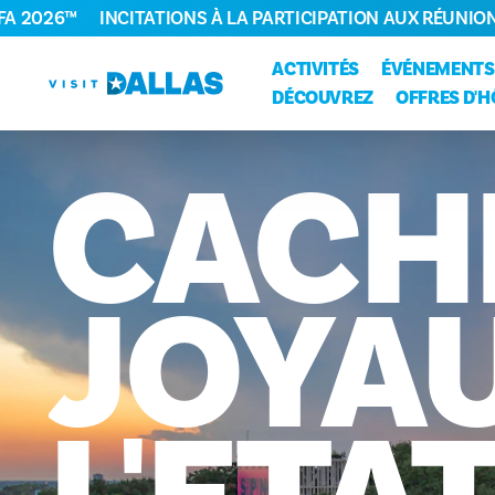
FA 2026™
INCITATIONS À LA PARTICIPATION AUX RÉUNIO
Aller directement au contenu
ACTIVITÉS
ÉVÉNEMENTS
DÉCOUVREZ
OFFRES D'H
CACH
JOYA