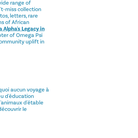
wide range of
t-miss collection
s, letters, rare
s of African
a Alpha's Legacy in
pter of Omega Psi
community uplift in
urquoi aucun voyage à
eu d'éducation
d'animaux d'étable
écouvrir le