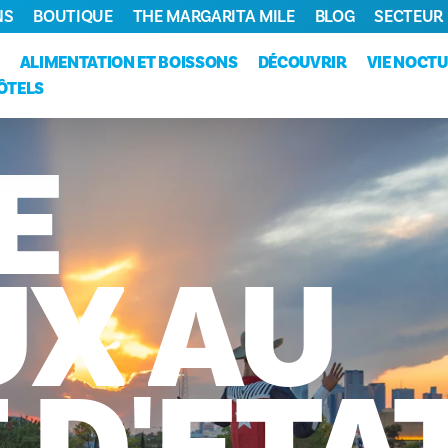
NS
BOUTIQUE
THE MARGARITA MILE
BLOG
SECTEUR
ALIMENTATION ET BOISSONS
DÉCOUVRIR
VIE NOCT
ÔTELS
É
UX
AU