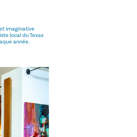
et imaginative
iste local du Texas
haque année.