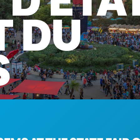
T
D'ÉTA
T
DU
S