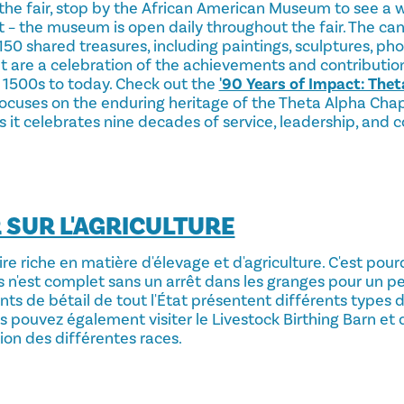
 the fair, stop by the African American Museum to see a 
 – the museum is open daily throughout the fair. The can'
50 shared treasures, including paintings, sculptures, photo
 are a celebration of the achievements and contribution
1500s to today. Check out the
'90 Years of Impact: Thet
focuses on the enduring heritage of the Theta Alpha Cha
 as it celebrates nine decades of service, leadership, and 
 SUR L'AGRICULTURE
ire riche en matière d'élevage et d'agriculture. C'est po
as n'est complet sans un arrêt dans les granges pour un p
nts de bétail de tout l'État présentent différents types 
 pouvez également visiter le Livestock Birthing Barn et d
ion des différentes races.