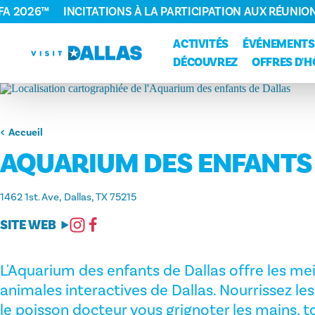
FA 2026™
INCITATIONS À LA PARTICIPATION AUX RÉUNIO
Aller directement au contenu
ACTIVITÉS
ÉVÉNEMENTS
DÉCOUVREZ
OFFRES D'H
Accueil
AQUARIUM DES ENFANTS
1462 1st. Ave
Dallas, TX 75215
SITE WEB
L'Aquarium des enfants de Dallas offre les me
animales interactives de Dallas. Nourrissez les 
le poisson docteur vous grignoter les mains, t