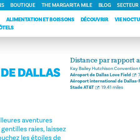
NS
BOUTIQUE
THE MARGARITA MILE
BLOG
SECTEUR
ALIMENTATION ET BOISSONS
DÉCOUVRIR
VIE NOCT
ÔTELS
Distance par rapport a
 DE DALLAS
Kay Bailey Hutchison Convention 
Aéroport de Dallas Love Field
:
Aéroport international de Dallas-
Stade AT&T
:
19.41 miles
illeures aventures
gentilles raies, laissez
ouchez les étoiles de