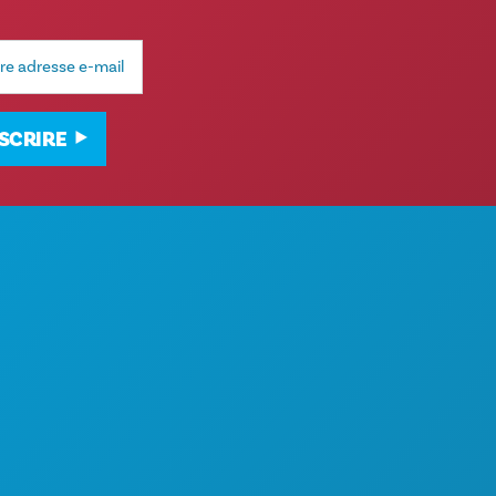
NSCRIRE
À PROPOS DE NOUS
S
CARRIÈRES
N ET BOISSONS
GUIDE OFFICIEL DES VISITEURS
ACCESSIBILITÉ
NE
DÉVELOPPEMENT DURABLE
EXPÉRIENCES CULTURELLES
PRESSE