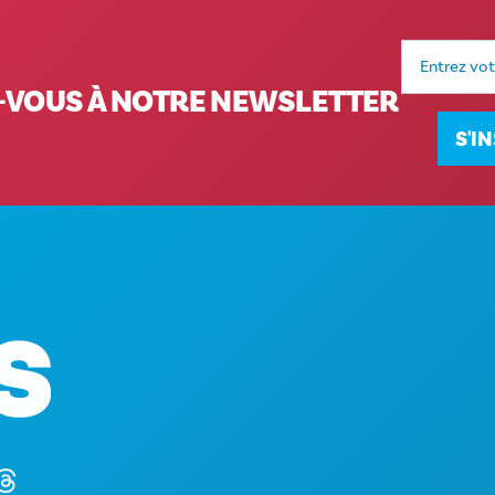
Adresse
e-
mail
VOUS À NOTRE NEWSLETTER
S'I
ACTIVITÉS
Siège social
ÉVÉNEMENT
1807 Ross Avenue
ALIMENTATIO
Suite 450
DÉCOUVRIR
Dallas, Texas 75201
VIE NOCTUR
(214) 571-1000
SPORTS
PLAN