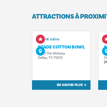
ATTRACTIONS À PROXIMI
0.06 miles
STADE COTTON BOWL
S
3750 The Midway
3
Dallas, TX 75210
D
(
EN SAVOIR PLUS