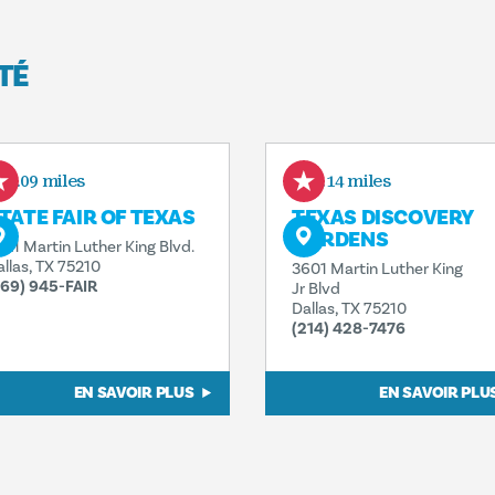
TÉ
0.09 miles
0.14 miles
TATE FAIR OF TEXAS
TEXAS DISCOVERY
GARDENS
921 Martin Luther King Blvd.
allas, TX 75210
3601 Martin Luther King
469) 945-FAIR
Jr Blvd
Dallas, TX 75210
(214) 428-7476
EN SAVOIR PLUS
EN SAVOIR PLU