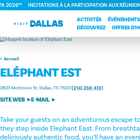
FA 2026™
INCITATIONS À LA PARTICIPATION AUX RÉUNIO
Aller directement au contenu
ACTIVITÉS
ÉVÉNEMENTS
DÉCOUVREZ
OFFRES D'H
Accueil
ELÉPHANT EST
2823 McKinnon St
Dallas, TX 75201
(214) 256-4151
SITE WEB
E-MAIL
Take your guests on an adventurous escape to
they step inside Elephant East. From breathta
deliciously authentic food, you’ll have an even