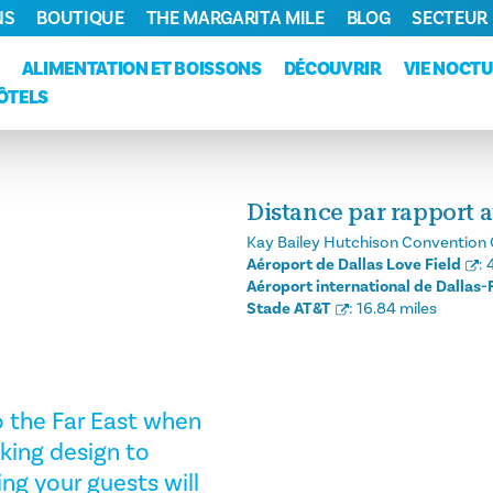
NS
BOUTIQUE
THE MARGARITA MILE
BLOG
SECTEUR
ALIMENTATION ET BOISSONS
DÉCOUVRIR
VIE NOCT
ÔTELS
Distance par rapport a
Kay Bailey Hutchison Convention 
Aéroport de Dallas Love Field
:
Aéroport international de Dallas-
Stade AT&T
:
16.84 miles
 the Far East when
king design to
ing your guests will