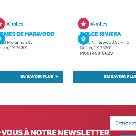
0.00 miles
0.08 miles
RMES DE HARWOOD
DOLCE RIVIERA
823 McKinnon St
2950 N Harwood St #115
allas, TX 75201
Dallas, TX 75201
(469) 458-6623
EN SAVOIR PLUS
EN SAVOIR PLU
Adresse
e-
mail
VOUS À NOTRE NEWSLETTER