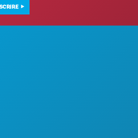
NSCRIRE
À PROPOS DE NOUS
CARRIÈRES
ET BOISSONS
GUIDE OFFICIEL DES VISITEURS
ACCESSIBILITÉ
DÉVELOPPEMENT DURABLE
EXPÉRIENCES CULTURELLES
PRESSE
BLOG
LS
NOUS CONTACTER