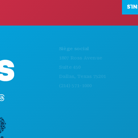
S'I
ACTIVITÉS
Siège social
ÉVÉNEMENTS
1807 Ross Avenue
ALIMENTATION 
Suite 450
DÉCOUVRIR
Dallas, Texas 75201
VIE NOCTURNE
(214) 571-1000
SPORTS
PLAN
DÉCOUVREZ
OFFRES D'HÔTE