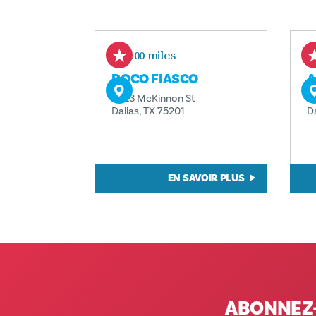
0.00 miles
POCO FIASCO
A
2823 McKinnon St
2
Dallas, TX 75201
D
EN SAVOIR PLUS
ABONNEZ-