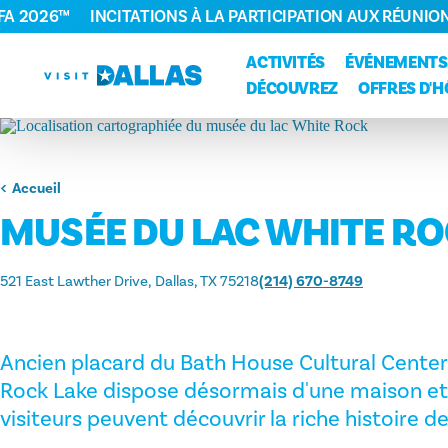
FA 2026™
INCITATIONS À LA PARTICIPATION AUX RÉUNIO
Aller directement au contenu
ACTIVITÉS
ÉVÉNEMENTS
DÉCOUVREZ
OFFRES D'H
Accueil
MUSÉE DU LAC WHITE R
521 East Lawther Drive
Dallas, TX 75218
(214) 670-8749
Ancien placard du Bath House Cultural Center
Rock Lake dispose désormais d'une maison et d
visiteurs peuvent découvrir la riche histoire d