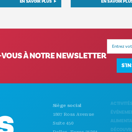
EN SAVOIR PLUS
EN SAVOIR PLU
Adresse
e-
mail
VOUS À NOTRE NEWSLETTER
S'I
ACTIVITÉS
Siège social
ÉVÉNEMENTS
1807 Ross Avenue
ALIMENTATION E
Suite 450
DÉCOUVRIR
Dallas, Texas 75201