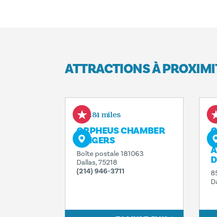
ATTRACTIONS À PROXIMI
0.84 miles
ORPHEUS CHAMBER
C
SINGERS
D
A
Boîte postale 181063
D
Dallas, 75218
(214) 946-3711
8
D