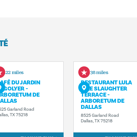
TÉ
1.22 miles
1.38 miles
AFÉ DU JARDIN
RESTAURANT LULA
EGOLYER -
MAE SLAUGHTER
RBORETUM DE
TERRACE -
ALLAS
ARBORETUM DE
DALLAS
525 Garland Road
allas, TX 75218
8525 Garland Road
Dallas, TX 75218