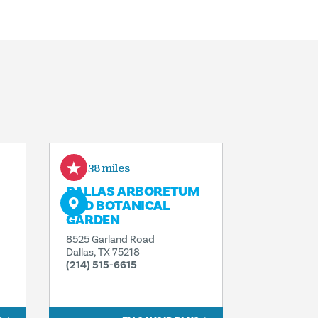
1.38 miles
DALLAS ARBORETUM
AND BOTANICAL
GARDEN
8525 Garland Road
Dallas, TX 75218
(214) 515-6615