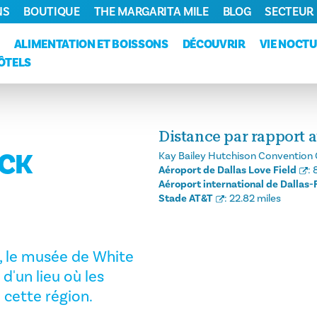
NS
BOUTIQUE
THE MARGARITA MILE
BLOG
SECTEUR
ALIMENTATION ET BOISSONS
DÉCOUVRIR
VIE NOCT
ÔTELS
Distance par rapport a
OCK
Kay Bailey Hutchison Convention 
Aéroport de Dallas Love Field
:
Aéroport international de Dallas-
Stade AT&T
:
22.82 miles
, le musée de White
'un lieu où les
e cette région.