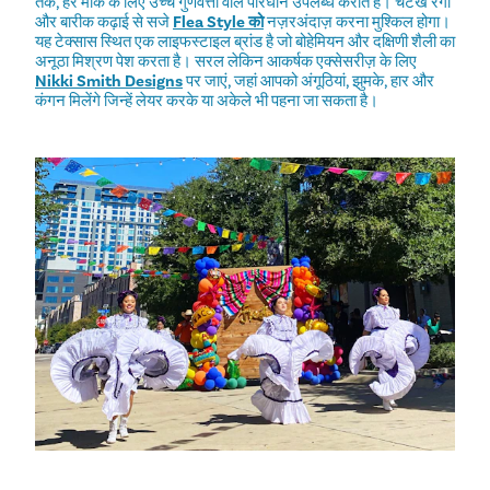
तक, हर मौके के लिए उच्च गुणवत्ता वाले परिधान उपलब्ध कराते हैं। चटख रंगों
और बारीक कढ़ाई से सजे
Flea Style को
नज़रअंदाज़ करना मुश्किल होगा।
यह टेक्सास स्थित एक लाइफस्टाइल ब्रांड है जो बोहेमियन और दक्षिणी शैली का
अनूठा मिश्रण पेश करता है। सरल लेकिन आकर्षक एक्सेसरीज़ के लिए
Nikki Smith Designs
पर जाएं, जहां आपको अंगूठियां, झुमके, हार और
कंगन मिलेंगे जिन्हें लेयर करके या अकेले भी पहना जा सकता है।