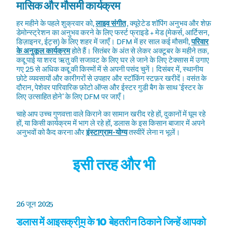
मासिक और मौसमी कार्यक्रम
हर महीने के पहले शुक्रवार को,
लाइव संगीत
, क्यूरेटेड शॉपिंग अनुभव और शेफ़
डेमोन्स्ट्रेशन का अनुभव करने के लिए फर्स्ट फ्राइडे + मेड (मेकर्स, आर्टिसन,
डिज़ाइनर, ईट्स) के लिए शहर में जाएँ। DFM में हर साल कई मौसमी,
परिवार
के अनुकूल कार्यक्रम
होते हैं। सितंबर के अंत से लेकर अक्टूबर के महीने तक,
कद्दू पाई या शरद ऋतु की सजावट के लिए घर ले जाने के लिए टेक्सास में उगाए
गए 25 से अधिक कद्दू की किस्मों में से अपनी पसंद चुनें। दिसंबर में, स्थानीय
छोटे व्यवसायों और कारीगरों से उपहार और स्टॉकिंग स्टफ़र खरीदें। वसंत के
दौरान, पेशेवर पारिवारिक फ़ोटो ऑप्स और ईस्टर गुडी बैग के साथ "ईस्टर के
लिए उत्साहित होने" के लिए DFM पर जाएँ।
चाहे आप उच्च गुणवत्ता वाले किराने का सामान खरीद रहे हों, दुकानों में घूम रहे
हों, या किसी कार्यक्रम में भाग ले रहे हों, डलास के इस किसान बाजार में अपने
अनुभवों को कैद करना और
इंस्टाग्राम-योग्य
तस्वीरें लेना न भूलें।
इसी तरह और भी
26 जून 2025
डलास में आइसक्रीम के 10 बेहतरीन ठिकाने जिन्हें आपको