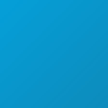
डलास, टेक्सास 75201
(214) 571-1000
करने के लिए काम
कार्यक्रम
भोजन पेय
अन्वेषण करना
नाइटलाइफ़
खेल
योजना
मिलो
होटल ऑफर
हमारे बारे में
करियर