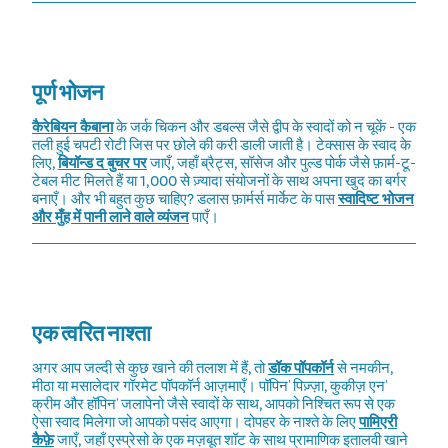
पूर्ण भोजन
कैरेबियन कैबाना
के जर्क चिकन और डबल्स जैसे द्वीप के स्वादों को न चूकें - एक
तली हुई चपटी रोटी जिस पर छोले की करी डाली जाती है। टेक्सास के स्वाद के
लिए,
बियॉन्ड द बुचर पर
जाएँ, जहाँ ब्रैट्स, सॉसेज और पुल्ड पोर्क जैसे फ़ार्म-टू-
टेबल मीट मिलते हैं या 1,000 से ज़्यादा संयोजनों के साथ अपना खुद का बर्गर
बनाएँ। और भी बहुत कुछ चाहिए? डलास फ़ार्मर्स मार्केट के पास
स्वादिष्ट भोजन
और मुँह में पानी लाने वाले व्यंजन
पाएँ।
एक त्वरित नाश्ता
अगर आप जल्दी से कुछ खाने की तलाश में हैं, तो
डॉक पॉपकॉर्न
से नमकीन,
मीठा या मसालेदार गॉरमेट पॉपकॉर्न आज़माएँ। पॉपिन' पिज़्ज़ा, कुकीज़ एन'
क्रीम और हॉपिन' जलापेनो जैसे स्वादों के साथ, आपको निश्चित रूप से एक
ऐसा स्वाद मिलेगा जो आपको पसंद आएगा। दोपहर के नाश्ते के लिए
पामिएरी
कैफ़े
जाएँ, जहाँ एस्प्रेसो के एक मज़बूत शॉट के साथ प्रामाणिक इतालवी खाने