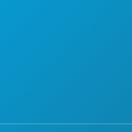
योजना
मिलो
होटल ऑफर