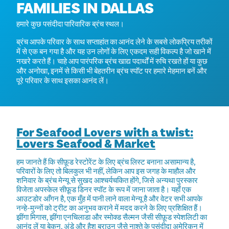
FAMILIES IN DALLAS
हमारे कुछ पसंदीदा पारिवारिक ब्रंच स्थल।
ब्रंच आपके परिवार के साथ सप्ताहांत का आनंद लेने के सबसे लोकप्रिय तरीकों
में से एक बन गया है और यह उन लोगों के लिए एकदम सही विकल्प है जो खाने में
नखरे करते हैं। चाहे आप पारंपरिक ब्रंच खाद्य पदार्थों में रुचि रखते हों या कुछ
और अनोखा, इनमें से किसी भी बेहतरीन ब्रंच स्पॉट पर हमारे मेहमान बनें और
पूरे परिवार के साथ इसका आनंद लें।
For Seafood Lovers with a twist:
Lovers Seafood & Market
हम जानते हैं कि सीफ़ूड रेस्टोरेंट के लिए ब्रंच लिस्ट बनाना असामान्य है,
परिवारों के लिए तो बिलकुल भी नहीं, लेकिन आप इस जगह के माहौल और
शनिवार के ब्रंच मेन्यू से सुखद आश्चर्यचकित होंगे, जिसे अन्यथा पुरस्कार
विजेता अपस्केल सीफ़ूड डिनर स्पॉट के रूप में जाना जाता है। यहाँ एक
आउटडोर आँगन है, एक मुँह में पानी लाने वाला मेन्यू है और वेटर सभी आपके
नन्हे-मुन्नों को ट्रीट का अनुभव कराने में मदद करने के लिए प्रशिक्षित हैं।
झींगा मिगास, झींगा एनचिलाडा और स्मोक्ड सैल्मन जैसी सीफ़ूड स्पेशलिटी का
आनंद लें या बेकन, अंडे और हैश ब्राउन जैसे नाश्ते के पसंदीदा अमेरिकन में