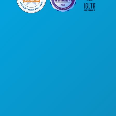
कॉर्पोरेट कार्यालय
1807 रॉस एवेन्यू
सुइट 450
डलास, टेक्सास 75201
(214) 571-1000
करने के लिए काम
कार्यक्रम
भोजन पेय
अन्वेषण करना
नाइटलाइफ़
खेल